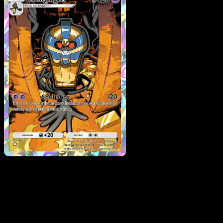
Cofagrigus
·
Mega Rising
#238
Scarica Eyevo per scansionare carte all'istante 
seguire i prezzi.
Ottieni prezzi live, strumenti per la collezione e scansioni