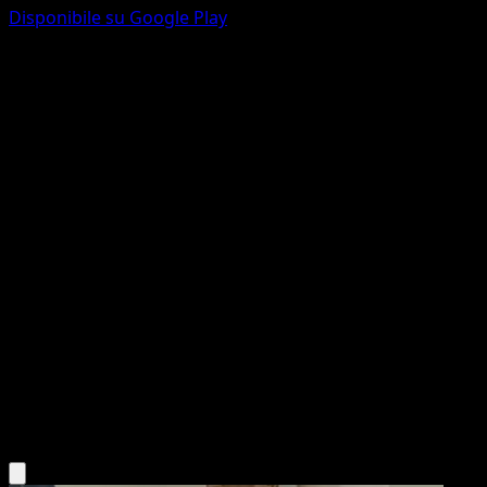
Disponibile su Google Play
Cofagrigus
Mega Rising
Pokémon TCG Pocket
#238
One Star
Apios
Pokemon
Stage1
Psychic
Scarica l'app Eyevo