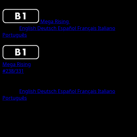
Mega Rising
•
#238/331
•
One Star
Lingua
English
Deutsch
Español
Français
Italiano
Português
Pokemon
Stage1
Mega Rising
#238/331
Rarità
One Star
Lingua
English
Deutsch
Español
Français
Italiano
Português