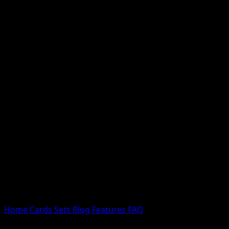
Nessun risultato
Prova con nomi Pokemon, nomi dei set o tipi di carta.
Lingua
Home
Cards
Sets
Blog
Features
FAQ