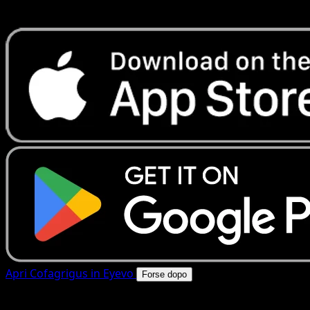
rapide. Apri questa carta nell'app o scarica ora.
Apri Cofagrigus in Eyevo
Forse dopo
4.8★
|
50k+ download
|
Gratis