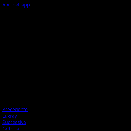
Apri nell'app
Soul Shot
P
P
120
Discard 2 cards from your hand. If you can't discard 2
cards, this attack does nothing.
Artista
Apios
HP
120
Ritirata
Debolezza
Darkness +20
Precedente
Luxray
Successiva
Gothita