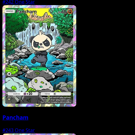
#242
One Star
Pancham
#243
One Star