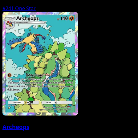
#241
One Star
Archeops