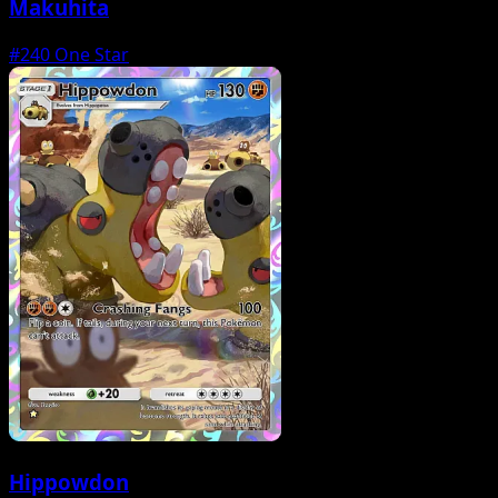
Makuhita
#240
One Star
Hippowdon