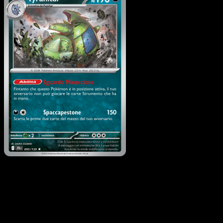
Tyranitar
·
Avventure
Insieme
#095
Scarica Eyevo per scansionare carte all'istante 
seguire i prezzi.
Ottieni prezzi live, strumenti per la collezione e scansioni