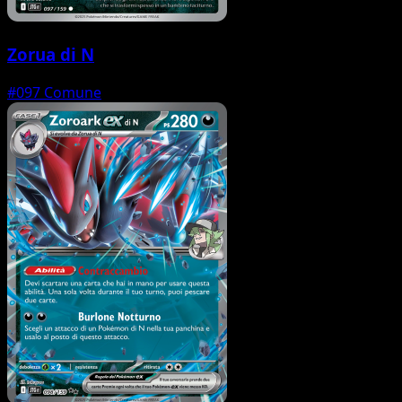
Zorua di N
#097
Comune