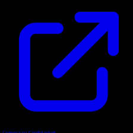
Compra su CardMarket