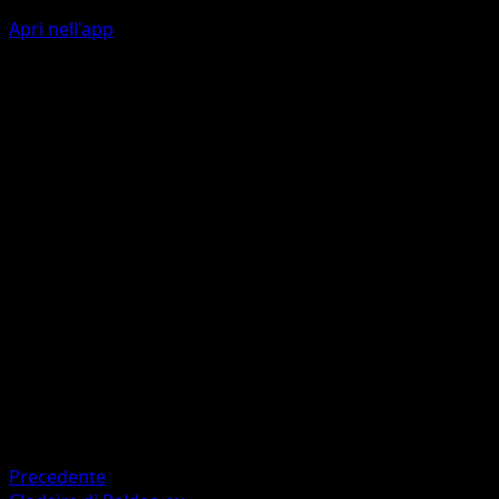
Apri nell'app
Ability
Daunting Gaze
Spaccapestone
O
I
150
Scarta le prime due carte del mazzo del tuo avversario.
Artista
AKIRA EGAWA
HP
190
Ritirata
Debolezza
Erba ×2
Precedente