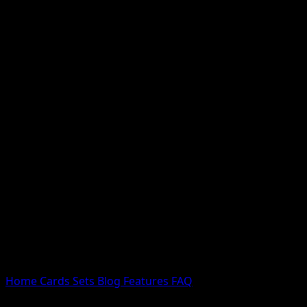
Nessun risultato
Prova con nomi Pokemon, nomi dei set o tipi di carta.
Lingua
Home
Cards
Sets
Blog
Features
FAQ