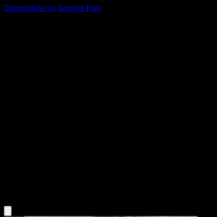
Disponibile su Google Play
Tyranitar
Avventure Insieme
Scarlatto e Violetto
#095
Rara
AKIRA EGAWA
Pokémon
Livello 2
Darkness
Scarica l'app Eyevo