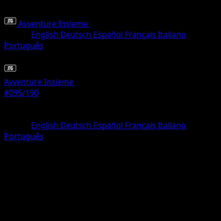
Avventure Insieme
•
#095/190
•
Rara
Lingua
English
Deutsch
Español
Français
Italiano
Português
Pokémon
Livello 2
Avventure Insieme
#095/190
Rarità
Rara
Lingua
English
Deutsch
Español
Français
Italiano
Português