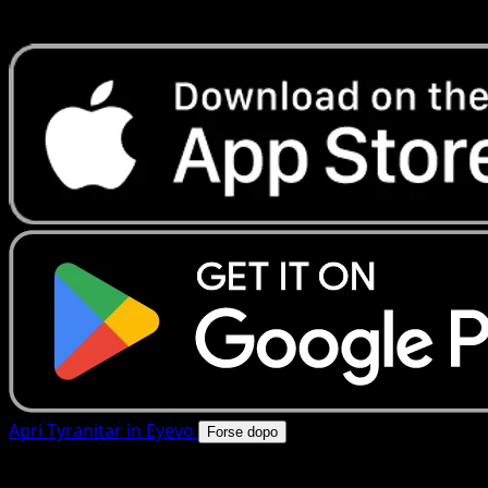
rapide. Apri questa carta nell'app o scarica ora.
Apri Tyranitar in Eyevo
Forse dopo
4.8★
|
50k+ download
|
Gratis