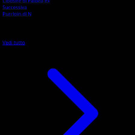
Clodsire di Paldea-ex
Successiva
Purrloin di N
Altro da Avventure Insieme
Vedi tutto