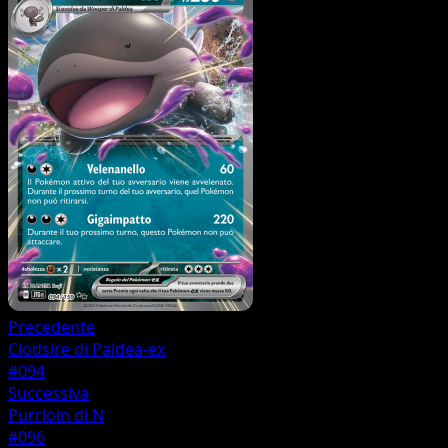
Precedente
Clodsire di Paldea-ex
#094
Successiva
Purrloin di N
#096