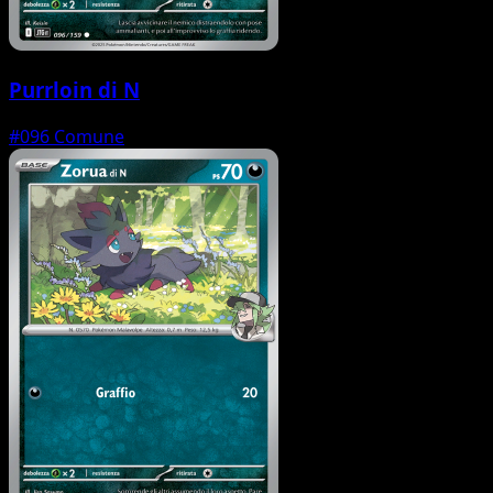
Purrloin di N
#096
Comune