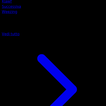
Klawf
Successiva
Weezing
Altro da Avventure Insieme
Vedi tutto