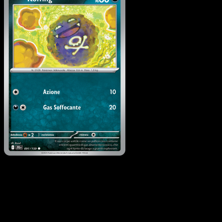
Koffing
·
Avventure
Insieme
#091
Scarica Eyevo per scansionare carte all'istante 
seguire i prezzi.
Ottieni prezzi live, strumenti per la collezione e scansioni