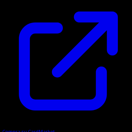
Compra su CardMarket