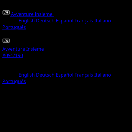
Avventure Insieme
•
#091/190
•
Comune
Lingua
English
Deutsch
Español
Français
Italiano
Português
Pokémon
Base
Avventure Insieme
#091/190
Rarità
Comune
Lingua
English
Deutsch
Español
Français
Italiano
Português