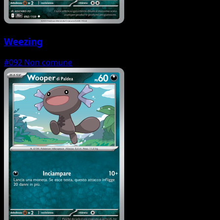
Weezing
#092
Non comune