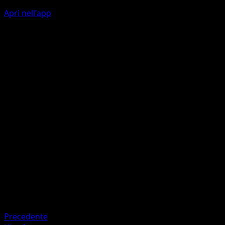
Apri nell'app
Azione
I
10
Gas Soffocante
O
I
20
Artista
Rond
HP
60
Ritirata
Debolezza
Lotta ×2
Precedente