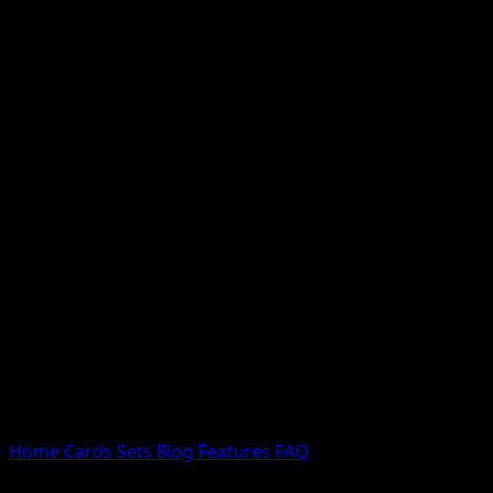
Nessun risultato
Prova con nomi Pokemon, nomi dei set o tipi di carta.
Lingua
Home
Cards
Sets
Blog
Features
FAQ