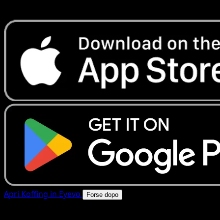
rapide. Apri questa carta nell'app o scarica ora.
Apri Koffing in Eyevo
Forse dopo
4.8★
|
50k+ download
|
Gratis