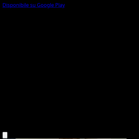
Disponibile su Google Play
Koffing
Avventure Insieme
Scarlatto e Violetto
#091
Comune
Rond
Pokémon
Base
Darkness
Scarica l'app Eyevo