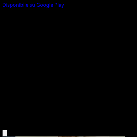
Disponibile su Google Play
Meowth
Colpo Fusione
Spada e Scudo
#199
Comune
Kouki Saitou
Pokémon
Base
Colorless
Scarica l'app Eyevo