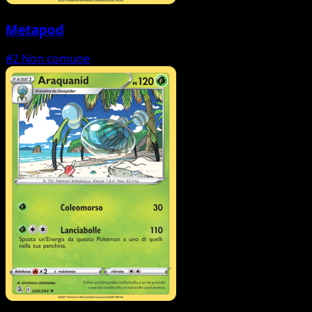
Metapod
#2
Non comune