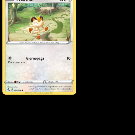
Meowth
·
Colpo Fusione
#199
Scarica Eyevo per scansionare carte all'istante 
seguire i prezzi.
Ottieni prezzi live, strumenti per la collezione e scansioni