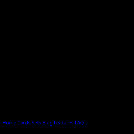
Nessun risultato
Prova con nomi Pokemon, nomi dei set o tipi di carta.
Lingua
Home
Cards
Sets
Blog
Features
FAQ