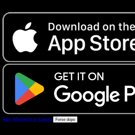
rapide. Apri questa carta nell'app o scarica ora.
Apri Meowth in Eyevo
Forse dopo
4.8★
|
50k+ download
|
Gratis