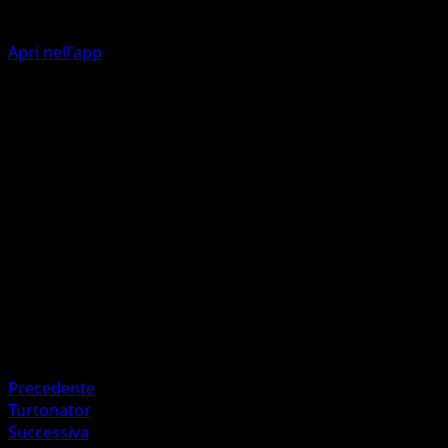
Apri nell'app
Giornopaga
I
10
Pesca una carta.
Artista
Kouki Saitou
HP
70
Ritirata
Debolezza
Lotta ×2
Precedente
Turtonator
Successiva