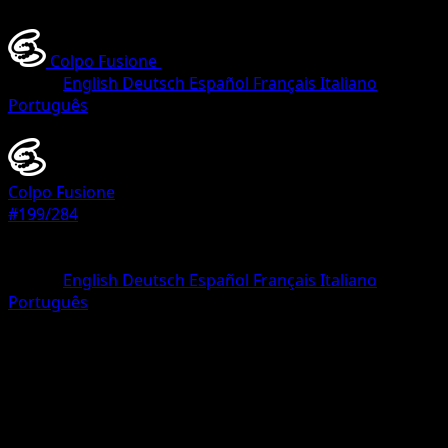
Colpo Fusione
•
#199/284
•
Comune
Lingua
English
Deutsch
Español
Français
Italiano
Português
Pokémon
Base
Colpo Fusione
#199/284
Rarità
Comune
Lingua
English
Deutsch
Español
Français
Italiano
Português