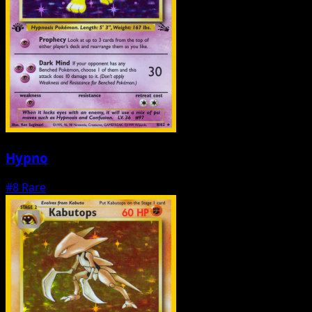
Hypno
#8
Rare