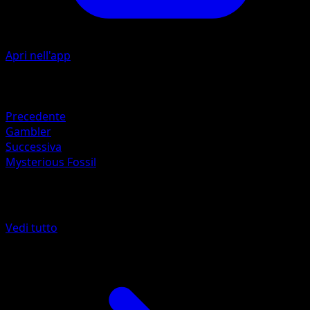
Apri nell'app
Artista
Keiji Kinebuchi
Ritirata
Precedente
Gambler
Successiva
Mysterious Fossil
Altro da Fossil
Vedi tutto