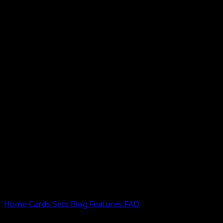
Nessun risultato
Prova con nomi Pokemon, nomi dei set o tipi di carta.
Lingua
Home
Cards
Sets
Blog
Features
FAQ