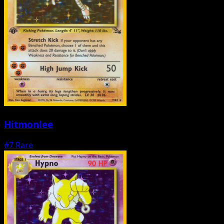
Hitmonlee
#7
Rare