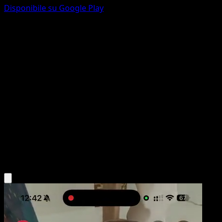
Disponibile su Google Play
Recycle
Fossil
Originale
#61
Common
Keiji Kinebuchi
Trainer
Scarica l'app Eyevo