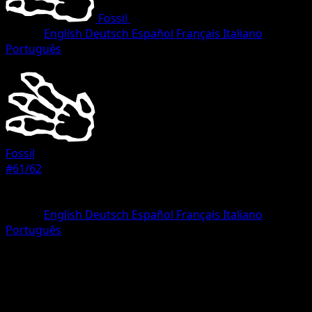
Fossil
•
#61/62
•
Common
Lingua
English
Deutsch
Español
Français
Italiano
Português
Trainer
Fossil
#61/62
Rarità
Common
Lingua
English
Deutsch
Español
Français
Italiano
Português