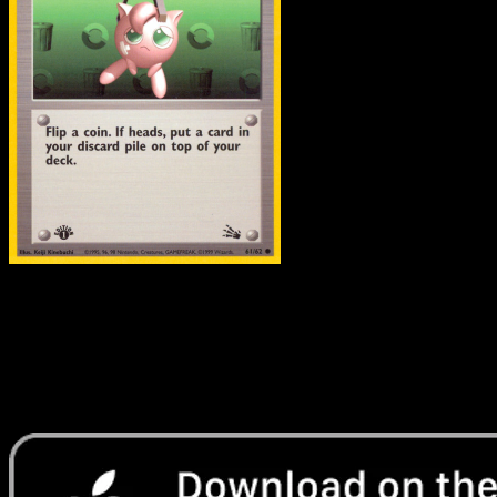
Recycle
·
Fossil
#61
Scarica Eyevo per scansionare carte all'istante 
seguire i prezzi.
Ottieni prezzi live, strumenti per la collezione e scansioni
rapide. Apri questa carta nell'app o scarica ora.