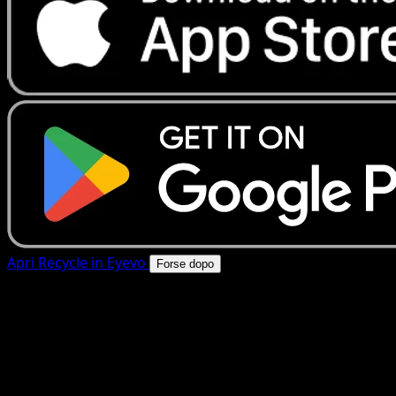
Apri Recycle in Eyevo
Forse dopo
4.8★
|
50k+ download
|
Gratis
Recycle