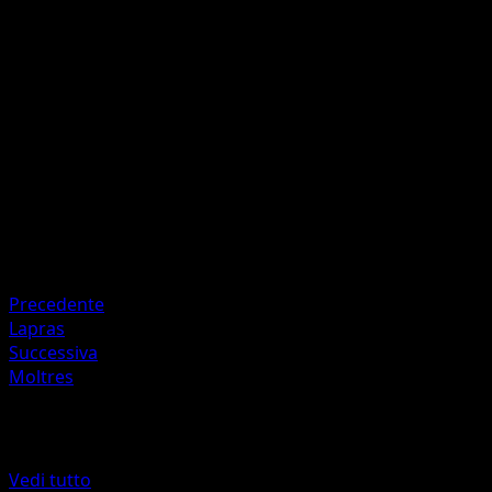
100
Does 20 damage to each Pokémon on each player's Bench
(Don't apply Weakness and Resistance for Benched
Pokémon.) Magneton does 100 damage to itself.
Artista
Ken Sugimori
HP
80
Ritirata
Debolezza
Fighting ×2
Precedente
Lapras
Successiva
Moltres
Altro da Fossil
Vedi tutto