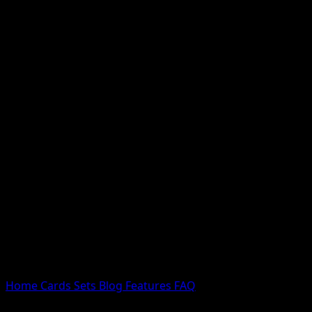
Nessun risultato
Prova con nomi Pokemon, nomi dei set o tipi di carta.
Lingua
Home
Cards
Sets
Blog
Features
FAQ