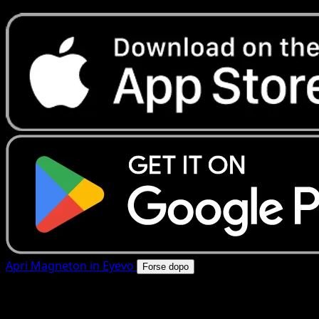
Apri Magneton in Eyevo
Forse dopo
4.8★
|
50k+ download
|
Gratis
Magneton