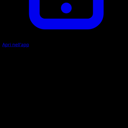
Apri nell'app
Sonicboom
L
C
20
Don't apply Weakness and Resistance for this attack. (Any
other effects that would happen after applying Weakness
and Resistance still happen.)
Selfdestruct
L
L
L
L