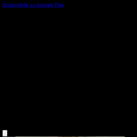
Disponibile su Google Play
Magneton
Fossil
Originale
#26
Rare
Ken Sugimori
Pokemon
Stage1
Lightning
Scarica l'app Eyevo