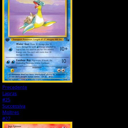
Precedente
Lapras
#25
Successiva
Moltres
#27