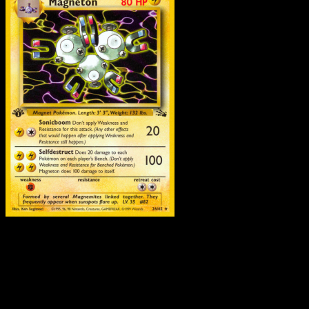
Magneton
·
Fossil
#26
Scarica Eyevo per scansionare carte all'istante 
seguire i prezzi.
Ottieni prezzi live, strumenti per la collezione e scansioni
rapide. Apri questa carta nell'app o scarica ora.