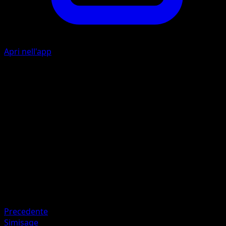
Apri nell'app
I
10
F
I
I
30
Artista
Mitsuhiro Arita
HP
70
Ritirata
Debolezza
Acqua ×2
Precedente
Simisage