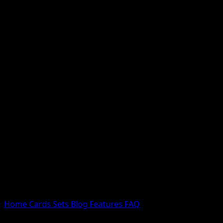
Nessun risultato
Prova con nomi Pokemon, nomi dei set o tipi di carta.
Lingua
Home
Cards
Sets
Blog
Features
FAQ