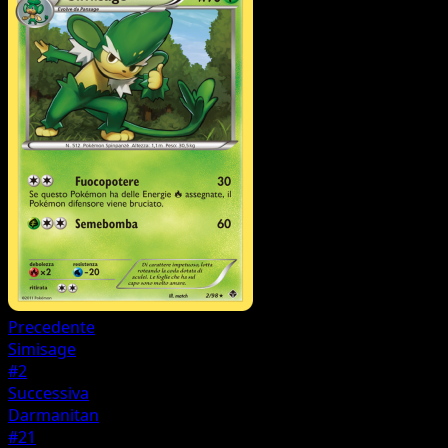
Precedente
Simisage
#2
Successiva
Darmanitan
#21