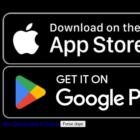
rapide. Apri questa carta nell'app o scarica ora.
Apri Darumaka in Eyevo
Forse dopo
4.8★
|
50k+ download
|
Gratis