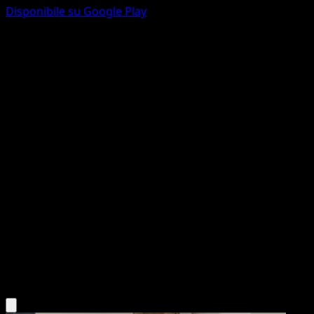
Disponibile su Google Play
Darumaka
Nuove Forze
Nero e Bianco
#20
Comune
Mitsuhiro Arita
Pokémon
Base
Fire
Scarica l'app Eyevo