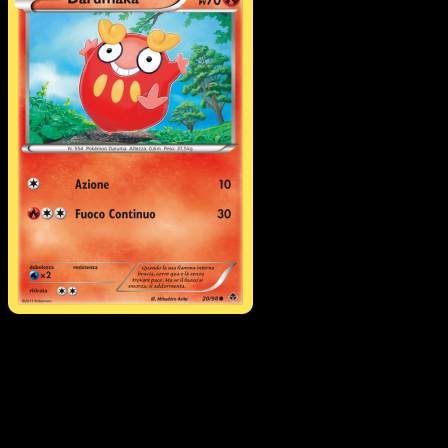
Darumaka
·
Nuove Forze
#20
Scarica Eyevo per scansionare carte all'istante 
seguire i prezzi.
Ottieni prezzi live, strumenti per la collezione e scansioni