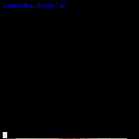
Disponibile su Google Play
Woobat
Eevee Grove
Pokémon TCG Pocket
#029
One Diamond
match
Pokemon
Basic
Psychic
Scarica l'app Eyevo