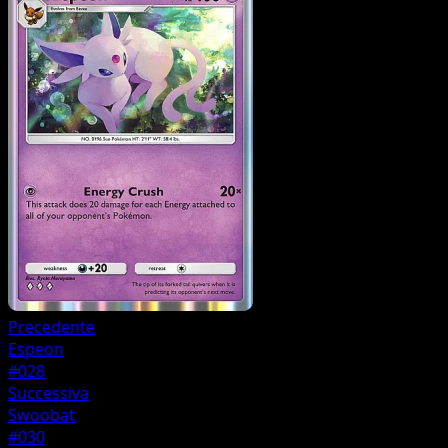
Precedente
Espeon
#028
Successiva
Swoobat
#030