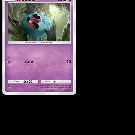
Woobat
·
Eevee Grove
#029
Scarica Eyevo per scansionare carte all'istante 
seguire i prezzi.
Ottieni prezzi live, strumenti per la collezione e scansioni