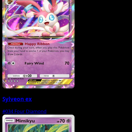
Sylveon ex
#034
Four Diamond