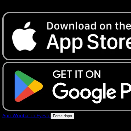
rapide. Apri questa carta nell'app o scarica ora.
Apri Woobat in Eyevo
Forse dopo
4.8★
|
50k+ download
|
Gratis