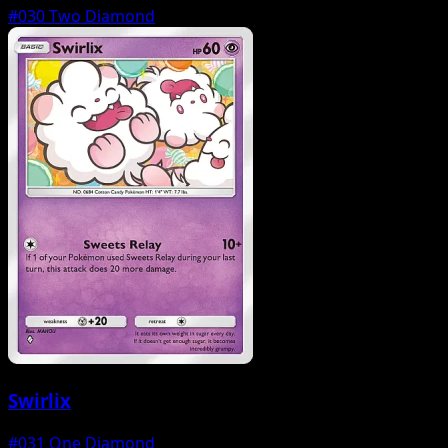
#030
Two Diamond
Swirlix
#031
One Diamond