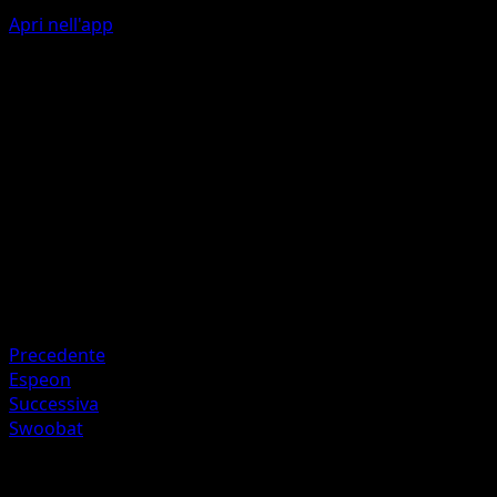
Apri nell'app
Gust
P
20
Artista
match
HP
60
Ritirata
Debolezza
Darkness +20
Precedente
Espeon
Successiva
Swoobat
Altro da Eevee Grove