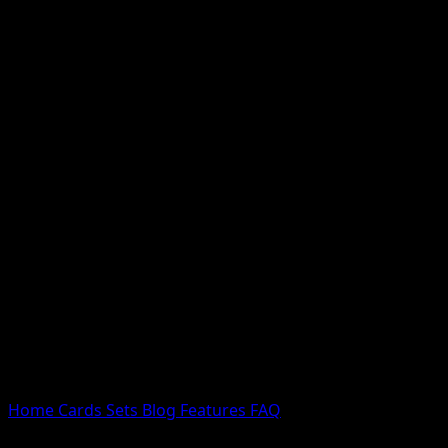
Nessun risultato
Prova con nomi Pokemon, nomi dei set o tipi di carta.
Lingua
Home
Cards
Sets
Blog
Features
FAQ