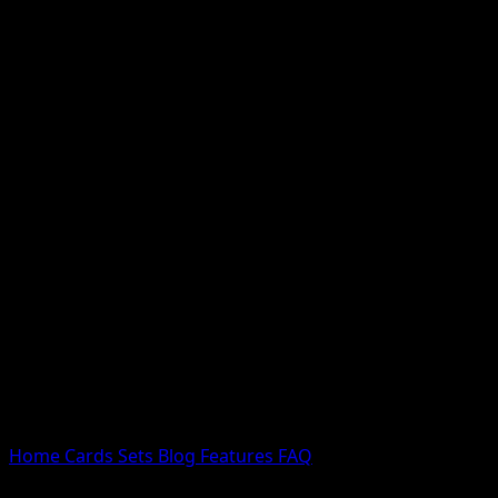
Nessun risultato
Prova con nomi Pokemon, nomi dei set o tipi di carta.
Lingua
Home
Cards
Sets
Blog
Features
FAQ