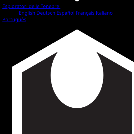
Esploratori delle Tenebre
•
#111/111
•
Segreto rara
Lingua
English
Deutsch
Español
Français
Italiano
Português
Allenatore