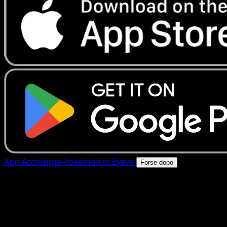
Apri Acchiappa-Pokémon in Eyevo
Forse dopo
4.8★
|
50k+ download
|
Gratis
Acchiappa-Pokémon