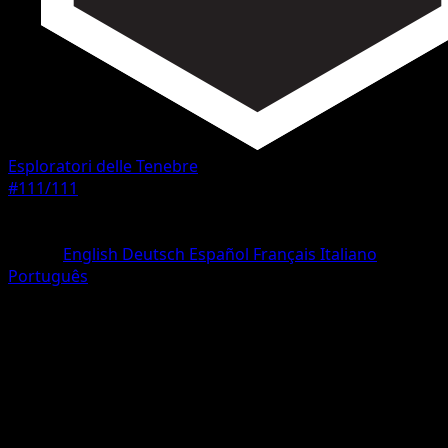
Esploratori delle Tenebre
#111/111
Rarità
Segreto rara
Lingua
English
Deutsch
Español
Français
Italiano
Português