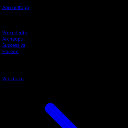
Apri nell'app
Artista
5ban Graphics
Ritirata
Precedente
Archeops
Successiva
Flareon
Altro da Esploratori delle Tenebre
Vedi tutto