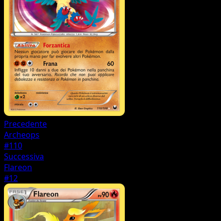
Precedente
Archeops
#110
Successiva
Flareon
#12