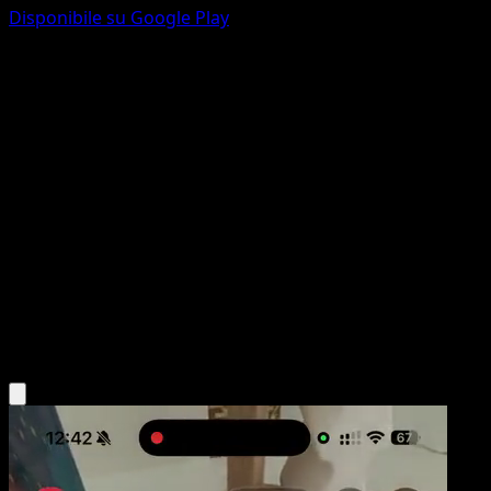
Disponibile su Google Play
Acchiappa-Pokémon
Esploratori delle Tenebre
Nero e Bianco
#111
Segreto rara
5ban Graphics
Allenatore
Scarica l'app Eyevo