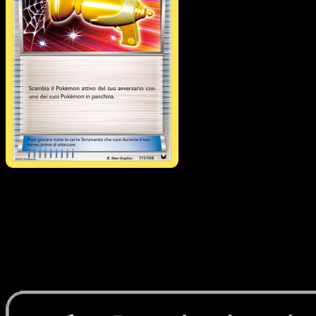
Acchiappa-Pokémon
·
Esploratori delle Tenebre
#111
Scarica Eyevo per scansionare carte all'istante 
seguire i prezzi.
Ottieni prezzi live, strumenti per la collezione e scansioni
rapide. Apri questa carta nell'app o scarica ora.