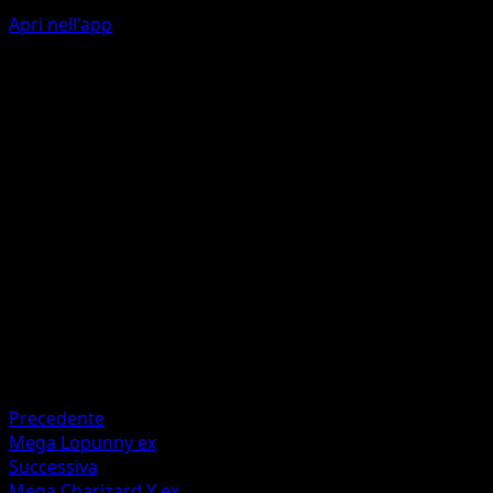
Apri nell'app
Adamantine Rolling
M
M
C
C
120
During your opponent's next turn, this Pokémon takes
damage from attacks and has no Weakness.
Artista
matazo
HP
220
Ritirata
Debolezza
Fire +20
Precedente
Mega Lopunny ex
Successiva
Mega Charizard Y ex