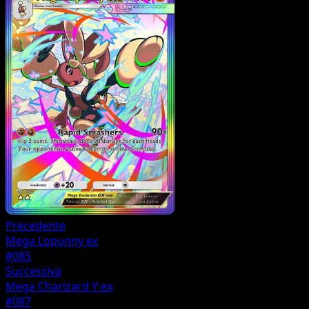
Precedente
Mega Lopunny ex
#085
Successiva
Mega Charizard Y ex
#087