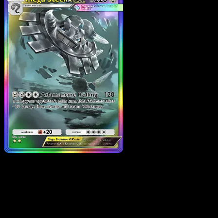
Mega Steelix ex
·
Fiamme
Cremisi
#086
Scarica Eyevo per scansionare carte all'istante 
seguire i prezzi.
Ottieni prezzi live, strumenti per la collezione e scansioni