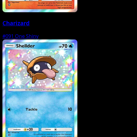
Charizard
#091
One Shiny