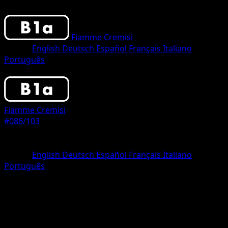
Fiamme Cremisi
•
#086/103
•
Two Star
Lingua
English
Deutsch
Español
Français
Italiano
Português
Pokemon
Stage1
Fiamme Cremisi
#086/103
Rarità
Two Star
Lingua
English
Deutsch
Español
Français
Italiano
Português