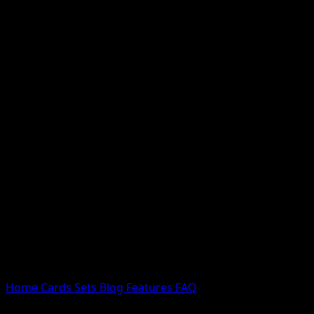
Nessun risultato
Prova con nomi Pokemon, nomi dei set o tipi di carta.
Lingua
Home
Cards
Sets
Blog
Features
FAQ