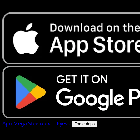
rapide. Apri questa carta nell'app o scarica ora.
Apri Mega Steelix ex in Eyevo
Forse dopo
4.8★
|
50k+ download
|
Gratis