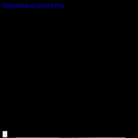
Disponibile su Google Play
Mega Steelix ex
Fiamme Cremisi
Gioco di Carte Collezionabili Pokémon Pocket
#086
Two Star
matazo
Pokemon
Stage1
Metal
Scarica l'app Eyevo