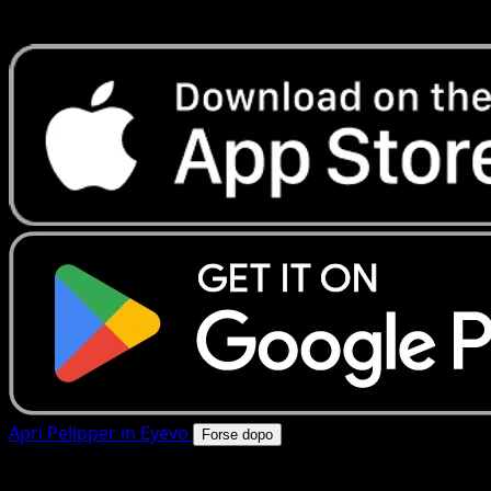
rapide. Apri questa carta nell'app o scarica ora.
Apri Pelipper in Eyevo
Forse dopo
4.8★
|
50k+ download
|
Gratis