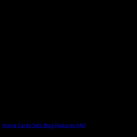
Nessun risultato
Prova con nomi Pokemon, nomi dei set o tipi di carta.
Lingua
Home
Cards
Sets
Blog
Features
FAQ