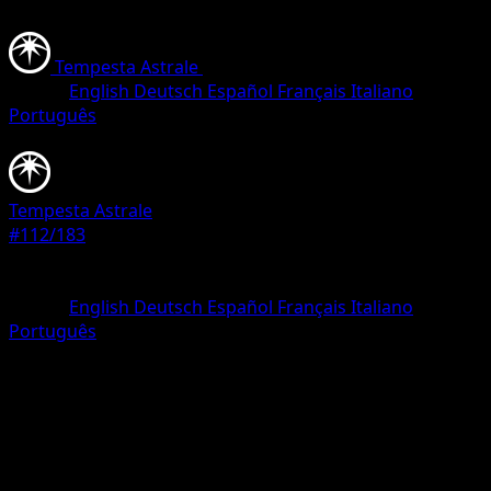
Tempesta Astrale
•
#112/183
•
Non comune
Lingua
English
Deutsch
Español
Français
Italiano
Português
Pokémon
Livello 1
Tempesta Astrale
#112/183
Rarità
Non comune
Lingua
English
Deutsch
Español
Français
Italiano
Português