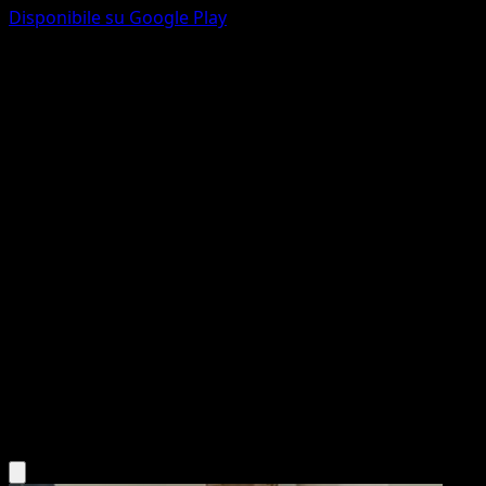
Disponibile su Google Play
Pelipper
Tempesta Astrale
Sole e Luna
#112
Non comune
Shigenori Negishi
Pokémon
Livello 1
Colorless
Scarica l'app Eyevo