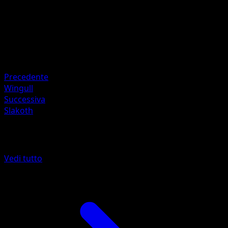
120
Ritirata
Debolezza
Lampo ×2
Resistenza
Fighting -20
Precedente
Wingull
Successiva
Slakoth
Altro da Tempesta Astrale
Vedi tutto