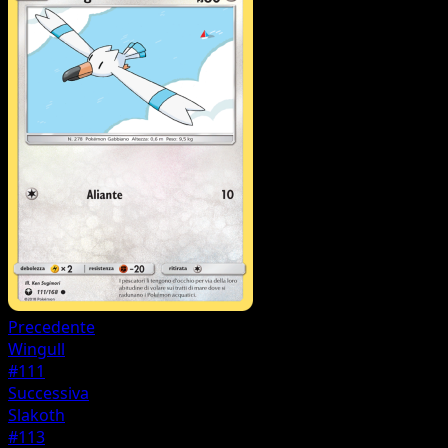
Precedente
Wingull
#111
Successiva
Slakoth
#113