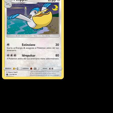
Pelipper
·
Tempesta
Astrale
#112
Scarica Eyevo per scansionare carte all'istante 
seguire i prezzi.
Ottieni prezzi live, strumenti per la collezione e scansioni