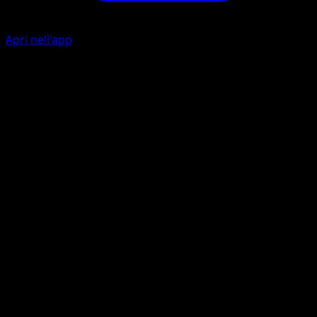
Apri nell'app
Ability
Rising Road
Schianto Solare
M
M
120
Questo Pokémon infligge anche 10 danni a se stesso.
Artista
PLANETA CG Works
HP
180
Ritirata
Debolezza
Fuoco +20