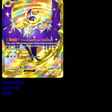
Precedente
Lunala-ex
#238
Pokémon
Livello 2
Solgaleo-ex