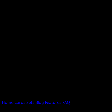
Nessun risultato
Prova con nomi Pokemon, nomi dei set o tipi di carta.
Lingua
Home
Cards
Sets
Blog
Features
FAQ