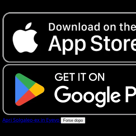
rapide. Apri questa carta nell'app o scarica ora.
Apri Solgaleo-ex in Eyevo
Forse dopo
4.8★
|
50k+ download
|
Gratis