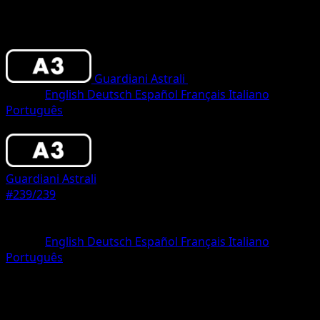
Guardiani Astrali
•
#239/239
•
Couronne
Lingua
English
Deutsch
Español
Français
Italiano
Português
Pokémon
Livello 2
Guardiani Astrali
#239/239
Rarità
Couronne
Lingua
English
Deutsch
Español
Français
Italiano
Português