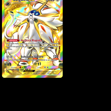
Solgaleo-ex
·
Guardiani
Astrali
#239
Scarica Eyevo per scansionare carte all'istante 
seguire i prezzi.
Ottieni prezzi live, strumenti per la collezione e scansioni