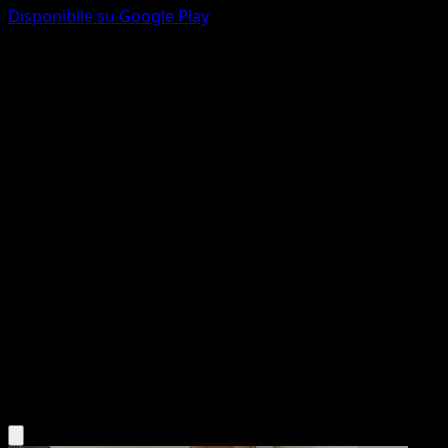
Disponibile su Google Play
Solgaleo-ex
Guardiani Astrali
Gioco di Carte Collezionabili Pokémon Pocket
#239
Couronne
PLANETA CG Works
Pokémon
Livello 2
Metal
Scarica l'app Eyevo