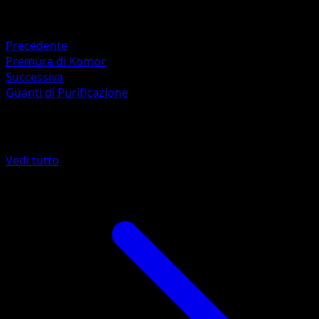
Studio Bora Inc.
Ritirata
Precedente
Premura di Komor
Successiva
Guanti di Purificazione
Altro da Astri Lucenti
Vedi tutto