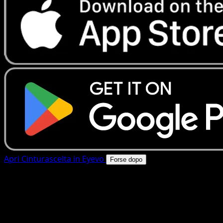
Apri Cinturascelta in Eyevo
Forse dopo
4.8★
|
50k+ download
|
Gratis
Cinturascelta