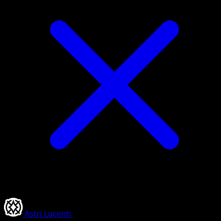
Astri Lucenti
•
#135/186
•
Non comune