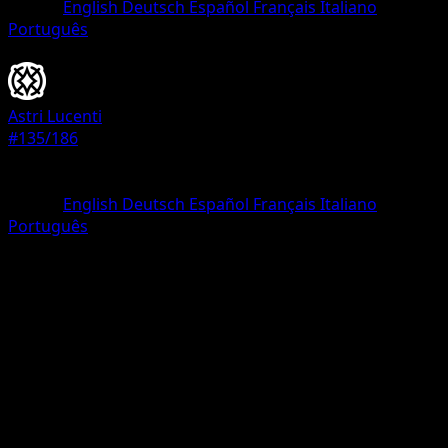
Lingua
English
Deutsch
Español
Français
Italiano
Português
Allenatore
Astri Lucenti
#135/186
Rarità
Non comune
Lingua
English
Deutsch
Español
Français
Italiano
Português