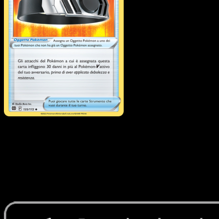
Cinturascelta
·
Astri
Lucenti
#135
Scarica Eyevo per scansionare carte all'istante 
seguire i prezzi.
Ottieni prezzi live, strumenti per la collezione e scansioni
rapide. Apri questa carta nell'app o scarica ora.