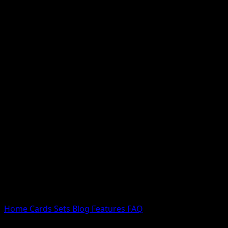
Nessun risultato
Prova con nomi Pokemon, nomi dei set o tipi di carta.
Lingua
Home
Cards
Sets
Blog
Features
FAQ