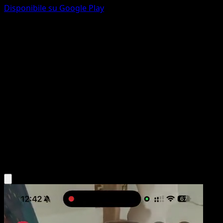
Disponibile su Google Play
Cinturascelta
Astri Lucenti
Spada e Scudo
#135
Non comune
Studio Bora Inc.
Allenatore
Scarica l'app Eyevo