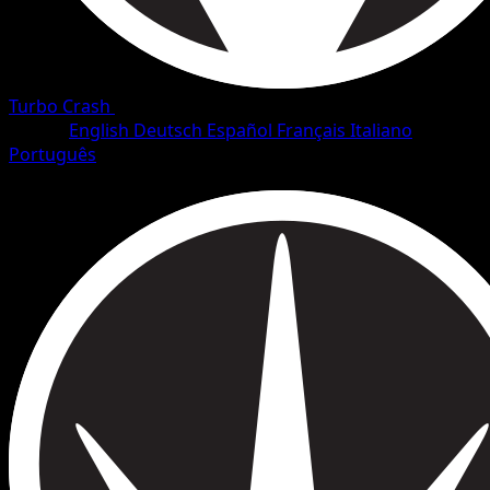
Turbo Crash
•
#59/126
•
Rara
Lingua
English
Deutsch
Español
Français
Italiano
Português
Pokémon
Livello 1