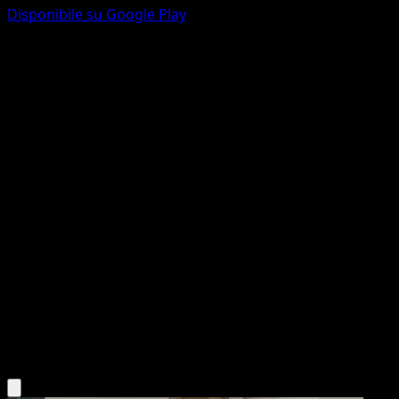
Disponibile su Google Play
Meowstic
Turbo Crash
XY
#59
Rara
Kagemaru Himeno
Pokémon
Livello 1
Psychic
Scarica l'app Eyevo