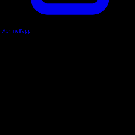
Apri nell'app
Regalo Energetico
I
Assegna fino a due carte Energia dalla tua mano a uno dei
tuoi Pokémon in panchina.
Psicosparo
P
I
40
Artista
Kagemaru Himeno
HP