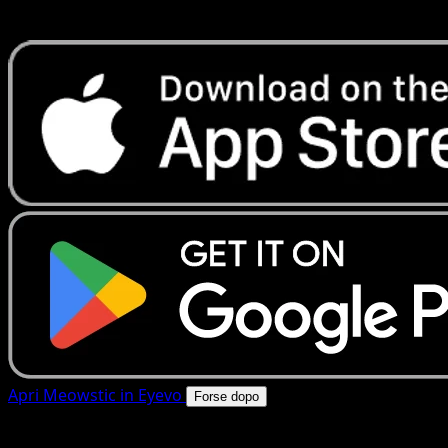
rapide. Apri questa carta nell'app o scarica ora.
Apri Meowstic in Eyevo
Forse dopo
4.8★
|
50k+ download
|
Gratis