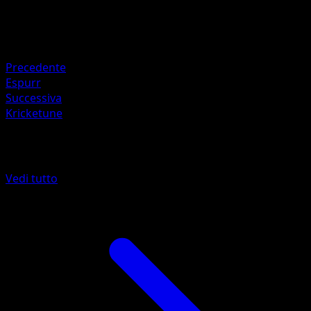
90
Ritirata
Debolezza
Psico ×2
Precedente
Espurr
Successiva
Kricketune
Altro da Turbo Crash
Vedi tutto