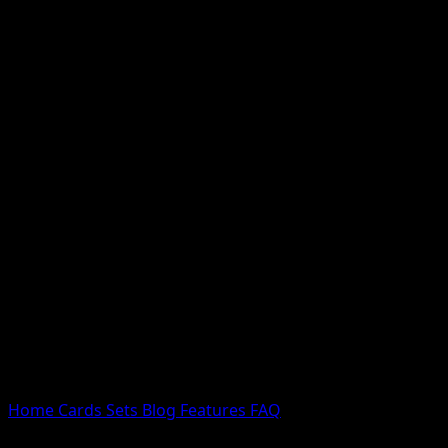
Nessun risultato
Prova con nomi Pokemon, nomi dei set o tipi di carta.
Lingua
Home
Cards
Sets
Blog
Features
FAQ