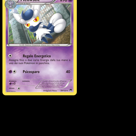
Meowstic
·
Turbo Crash
#59
Scarica Eyevo per scansionare carte all'istante 
seguire i prezzi.
Ottieni prezzi live, strumenti per la collezione e scansioni