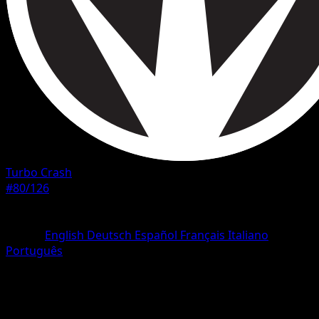
Turbo Crash
#80/126
Rarità
Rara
Lingua
English
Deutsch
Español
Français
Italiano
Português