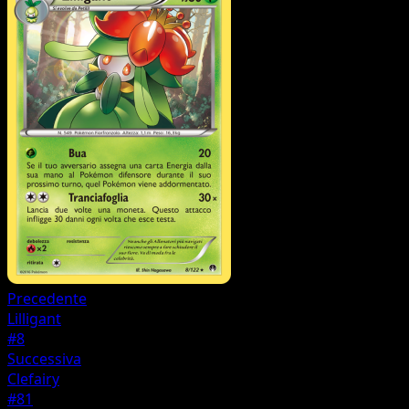
Precedente
Lilligant
#8
Successiva
Clefairy
#81