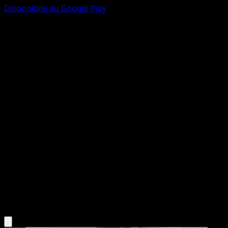
Disponibile su Google Play
Ferrothorn
Turbo Crash
XY
#80
Rara
Kagemaru Himeno
Pokémon
Livello 1
Metal
Scarica l'app Eyevo