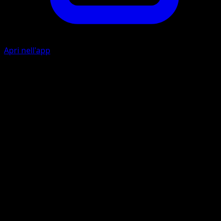
Apri nell'app
Ferrartigli
M
I
40
Frustapunte
M
I
I
Questo attacco infligge 10 danni a ciascuno dei Pokémon
del tuo avversario per ogni Colorless nel suo costo di
ritirata. Ricorda che non puoi applicare debolezza e
resistenza ai Pokémon in panchina.
Artista