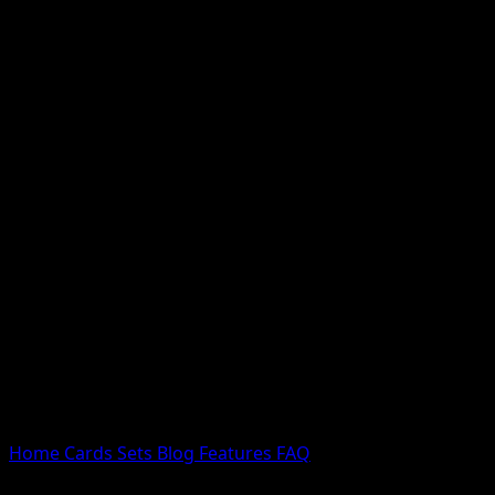
Nessun risultato
Prova con nomi Pokemon, nomi dei set o tipi di carta.
Lingua
Home
Cards
Sets
Blog
Features
FAQ