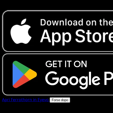
rapide. Apri questa carta nell'app o scarica ora.
Apri Ferrothorn in Eyevo
Forse dopo
4.8★
|
50k+ download
|
Gratis