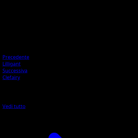
Kagemaru Himeno
HP
100
Ritirata
Debolezza
Fuoco ×2
Resistenza
Psychic -20
Precedente
Lilligant
Successiva
Clefairy
Altro da Turbo Crash
Vedi tutto