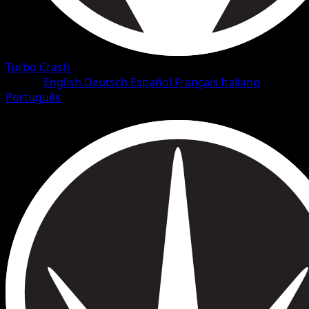
Turbo Crash
•
#80/126
•
Rara
Lingua
English
Deutsch
Español
Français
Italiano
Português
Pokémon
Livello 1