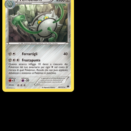
Ferrothorn
·
Turbo Crash
#80
Scarica Eyevo per scansionare carte all'istante 
seguire i prezzi.
Ottieni prezzi live, strumenti per la collezione e scansioni