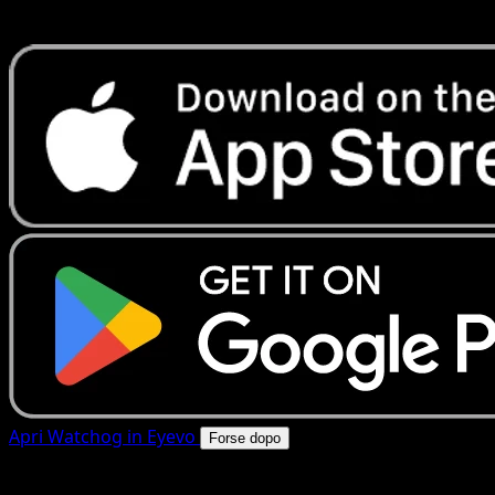
rapide. Apri questa carta nell'app o scarica ora.
Apri Watchog in Eyevo
Forse dopo
4.8★
|
50k+ download
|
Gratis