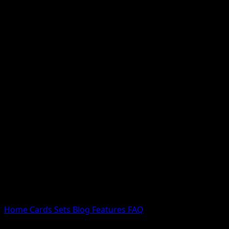
Nessun risultato
Prova con nomi Pokemon, nomi dei set o tipi di carta.
Lingua
Home
Cards
Sets
Blog
Features
FAQ