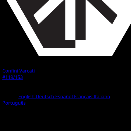
Confini Varcati
#119/153
Rarità
Non comune
Lingua
English
Deutsch
Español
Français
Italiano
Português