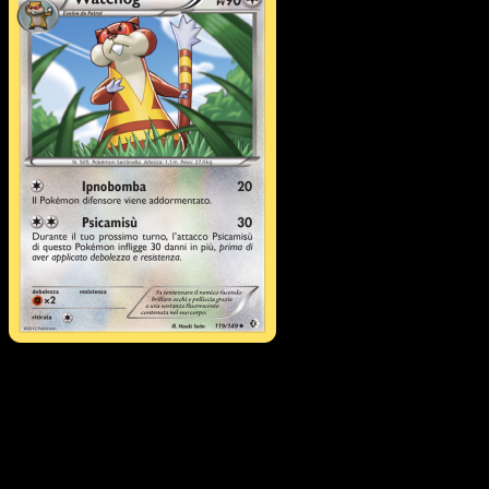
Watchog
·
Confini Varcati
#119
Scarica Eyevo per scansionare carte all'istante 
seguire i prezzi.
Ottieni prezzi live, strumenti per la collezione e scansioni