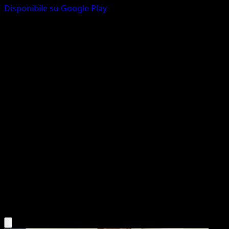
Disponibile su Google Play
Watchog
Confini Varcati
Nero e Bianco
#119
Non comune
Naoki Saito
Pokémon
Livello 1
Colorless
Scarica l'app Eyevo