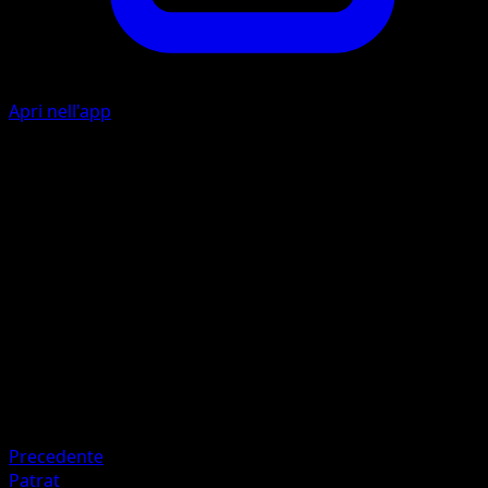
Apri nell'app
I
20
I
I
30
Artista
Naoki Saito
HP
90
Ritirata
Debolezza
Lotta ×2
Precedente
Patrat