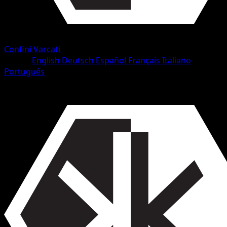
Confini Varcati
•
#119/153
•
Non comune
Lingua
English
Deutsch
Español
Français
Italiano
Português
Pokémon
Livello 1