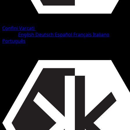
Confini Varcati
•
#116/153
•
Comune
Lingua
English
Deutsch
Español
Français
Italiano
Português
Pokémon
Base