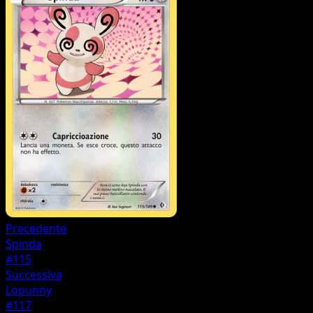
Precedente
Spinda
#115
Successiva
Lopunny
#117