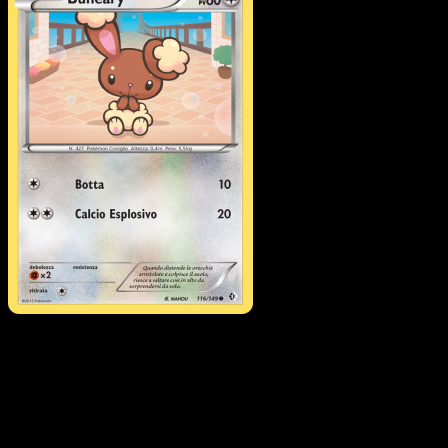
Buneary
·
Confini Varcati
#116
Scarica Eyevo per scansionare carte all'istante 
seguire i prezzi.
Ottieni prezzi live, strumenti per la collezione e scansioni