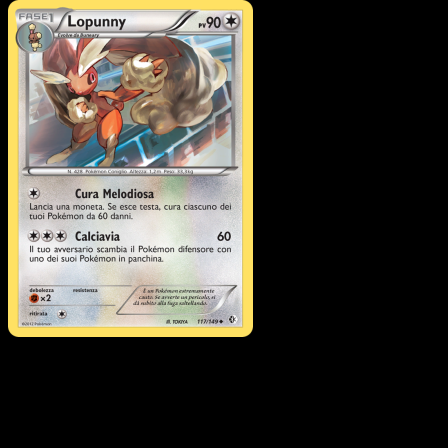
Pokémon
Base
Buneary