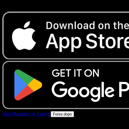
rapide. Apri questa carta nell'app o scarica ora.
Apri Buneary in Eyevo
Forse dopo
4.8★
|
50k+ download
|
Gratis