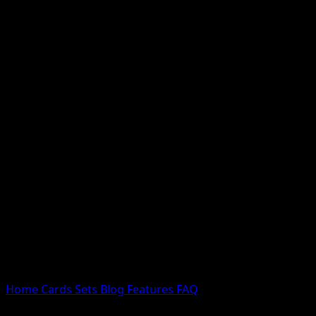
Nessun risultato
Prova con nomi Pokemon, nomi dei set o tipi di carta.
Lingua
Home
Cards
Sets
Blog
Features
FAQ