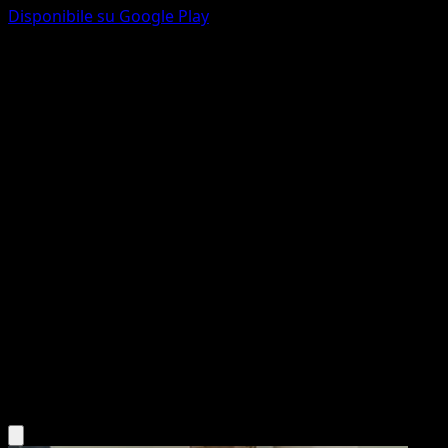
Disponibile su Google Play
Buneary
Confini Varcati
Nero e Bianco
#116
Comune
MAHOU
Pokémon
Base
Colorless
Scarica l'app Eyevo