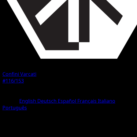
Confini Varcati
#116/153
Rarità
Comune
Lingua
English
Deutsch
Español
Français
Italiano
Português