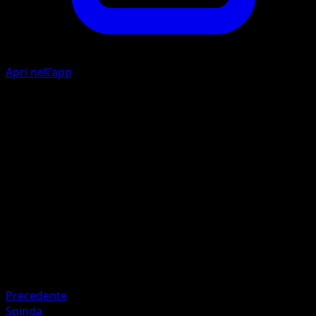
Apri nell'app
I
10
I
I
20
Artista
MAHOU
HP
60
Ritirata
Debolezza
Lotta ×2
Precedente
Spinda