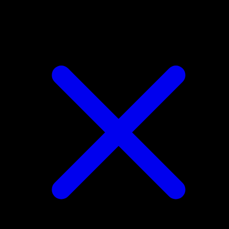
Buneary