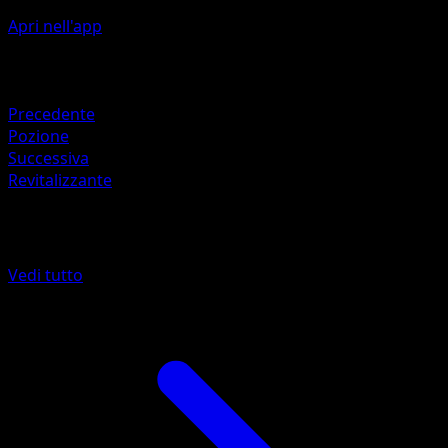
Apri nell'app
Artista
Ken Sugimori
Ritirata
Precedente
Pozione
Successiva
Revitalizzante
Altro da Nero e Bianco
Vedi tutto