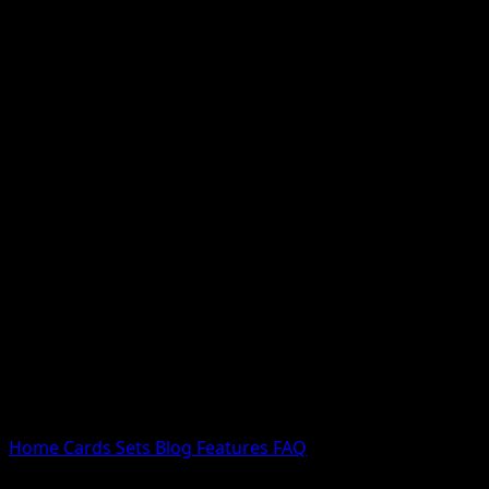
Nessun risultato
Prova con nomi Pokemon, nomi dei set o tipi di carta.
Lingua
Home
Cards
Sets
Blog
Features
FAQ