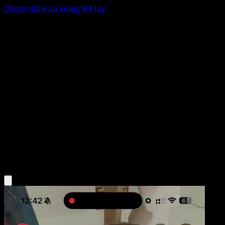
Disponibile su Google Play
Prof.ssa Aralia
Nero e Bianco
Nero e Bianco
#101
Non comune
Ken Sugimori
Allenatore
Scarica l'app Eyevo