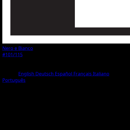
Nero e Bianco
#101/115
Rarità
Non comune
Lingua
English
Deutsch
Español
Français
Italiano
Português