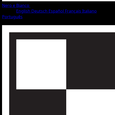
Nero e Bianco
•
#101/115
•
Non comune
Lingua
English
Deutsch
Español
Français
Italiano
Português
Allenatore