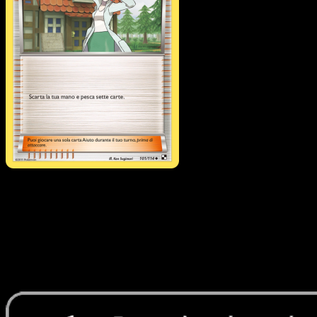
Prof.ssa Aralia
·
Nero e
Bianco
#101
Scarica Eyevo per scansionare carte all'istante 
seguire i prezzi.
Ottieni prezzi live, strumenti per la collezione e scansioni
rapide. Apri questa carta nell'app o scarica ora.