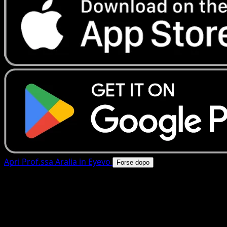
Apri Prof.ssa Aralia in Eyevo
Forse dopo
4.8★
|
50k+ download
|
Gratis
Prof.ssa Aralia