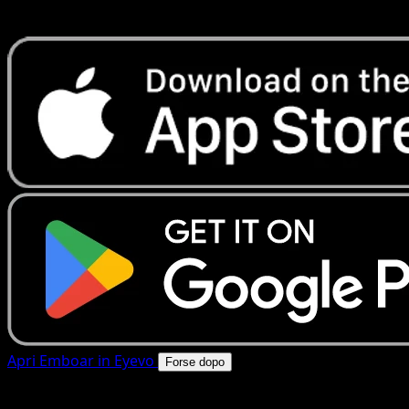
rapide. Apri questa carta nell'app o scarica ora.
Apri Emboar in Eyevo
Forse dopo
4.8★
|
50k+ download
|
Gratis