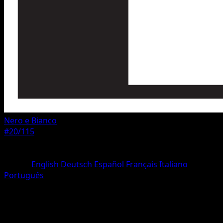
Nero e Bianco
#20/115
Rarità
Rara
Lingua
English
Deutsch
Español
Français
Italiano
Português