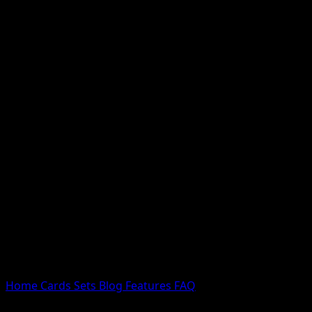
Nessun risultato
Prova con nomi Pokemon, nomi dei set o tipi di carta.
Lingua
Home
Cards
Sets
Blog
Features
FAQ