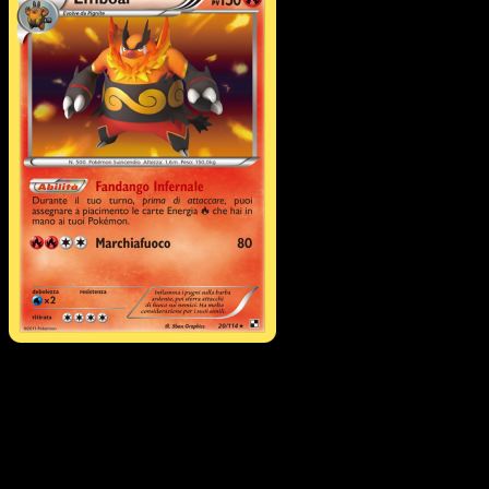
Emboar
·
Nero e Bianco
#20
Scarica Eyevo per scansionare carte all'istante 
seguire i prezzi.
Ottieni prezzi live, strumenti per la collezione e scansioni