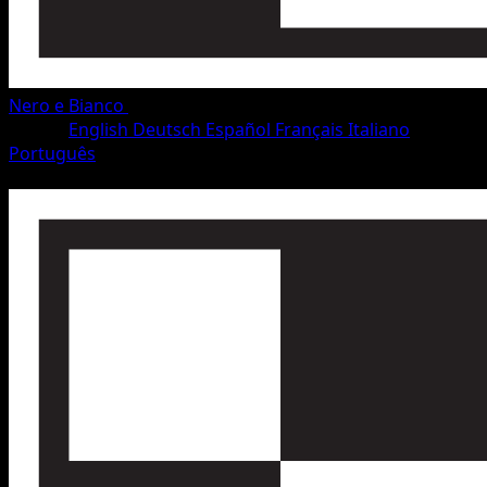
Nero e Bianco
•
#20/115
•
Rara
Lingua
English
Deutsch
Español
Français
Italiano
Português
Pokémon
Livello 2