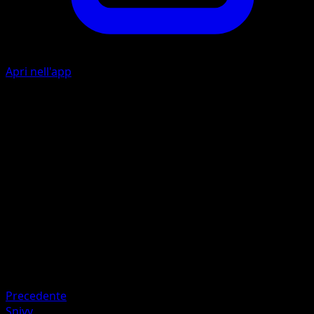
Apri nell'app
Ability
Inferno Fandango
F
F
I
I
80
Artista
5ban Graphics
HP
150
Ritirata
Debolezza
Acqua ×2
Precedente
Snivy