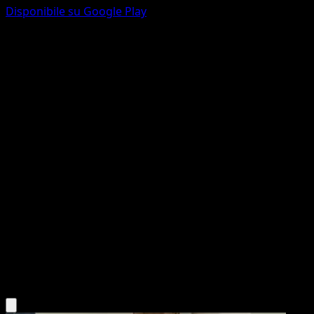
Disponibile su Google Play
Emboar
Nero e Bianco
Nero e Bianco
#20
Rara
5ban Graphics
Pokémon
Livello 2
Fire
Scarica l'app Eyevo