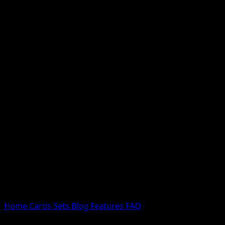
Nessun risultato
Prova con nomi Pokemon, nomi dei set o tipi di carta.
Lingua
Home
Cards
Sets
Blog
Features
FAQ