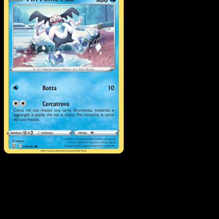
Mr. Mime di Galar
·
Stili di
Lotta
#34
Scarica Eyevo per scansionare carte all'istante 
seguire i prezzi.
Ottieni prezzi live, strumenti per la collezione e scansioni