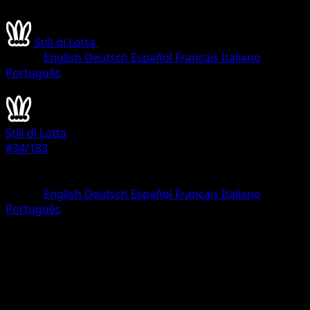
Stili di Lotta
•
#34/183
•
Comune
Lingua
English
Deutsch
Español
Français
Italiano
Português
Pokémon
Base
Stili di Lotta
#34/183
Rarità
Comune
Lingua
English
Deutsch
Español
Français
Italiano
Português