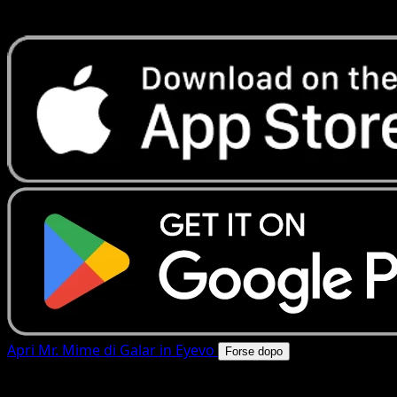
rapide. Apri questa carta nell'app o scarica ora.
Apri Mr. Mime di Galar in Eyevo
Forse dopo
4.8★
|
50k+ download
|
Gratis