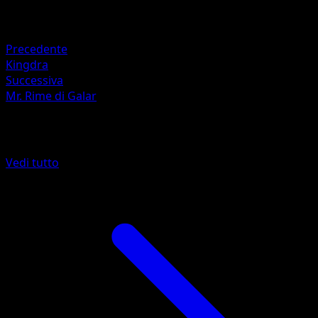
Ritirata
Debolezza
Metallo ×2
Precedente
Kingdra
Successiva
Mr. Rime di Galar
Altro da Stili di Lotta
Vedi tutto