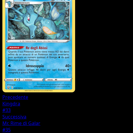
Precedente
Kingdra
#33
Successiva
Mr. Rime di Galar
#35