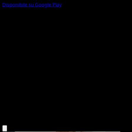
Disponibile su Google Play
Mr. Mime di Galar
Stili di Lotta
Spada e Scudo
#34
Comune
kodama
Pokémon
Base
Water
Scarica l'app Eyevo