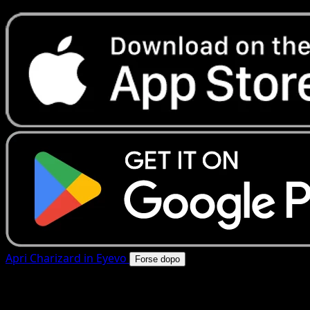
Apri Charizard in Eyevo
Forse dopo
4.8★
|
50k+ download
|
Gratis
Charizard