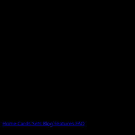
Nessun risultato
Prova con nomi Pokemon, nomi dei set o tipi di carta.
Lingua
Home
Cards
Sets
Blog
Features
FAQ