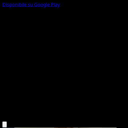
Disponibile su Google Play
Charizard
Base Set 2
Base
#4
Rare
Mitsuhiro Arita
Pokemon
Stage2
Fire
Scarica l'app Eyevo