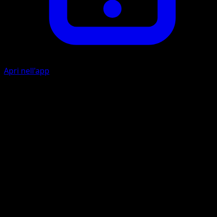
Apri nell'app
Ability
Energy Burn
Fire Spin
F
F
F
F
100
Discard 2 Energy cards attached to Charizard in order to
use this attack.
Artista
Mitsuhiro Arita