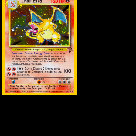
Charizard
·
Base Set 2
#4
Scarica Eyevo per scansionare carte all'istante 
seguire i prezzi.
Ottieni prezzi live, strumenti per la collezione e scansioni
rapide. Apri questa carta nell'app o scarica ora.