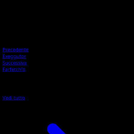
HP
120
Ritirata
Debolezza
Water ×2
Resistenza
Fighting -30
Precedente
Exeggutor
Successiva
Farfetch'd
Altro da Base Set 2
Vedi tutto