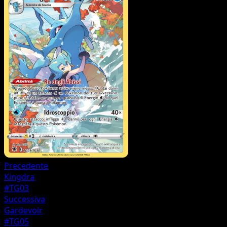
Precedente
Kingdra
#TG03
Successiva
Gardevoir
#TG05