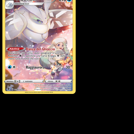
Frosmoth
·
Lucentezza
Siderale
#TG04
Scarica Eyevo per scansionare carte all'istante 
seguire i prezzi.
Ottieni prezzi live, strumenti per la collezione e scansioni