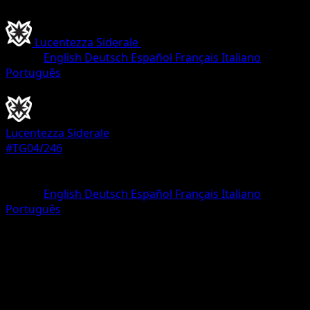
Lucentezza Siderale
•
#TG04/246
•
Rara
Lingua
English
Deutsch
Español
Français
Italiano
Português
Pokémon
Livello 1
Lucentezza Siderale
#TG04/246
Rarità
Rara
Lingua
English
Deutsch
Español
Français
Italiano
Português