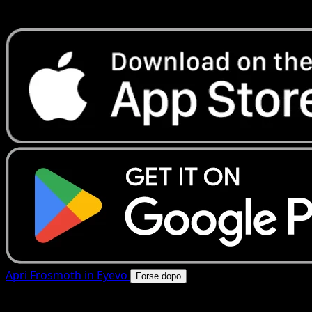
rapide. Apri questa carta nell'app o scarica ora.
Apri Frosmoth in Eyevo
Forse dopo
4.8★
|
50k+ download
|
Gratis