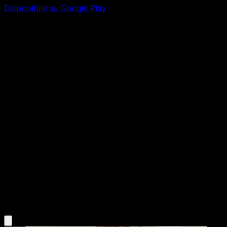
Disponibile su Google Play
Frosmoth
Lucentezza Siderale
Spada e Scudo
#TG04
Rara
aoki
Pokémon
Livello 1
Water
Scarica l'app Eyevo