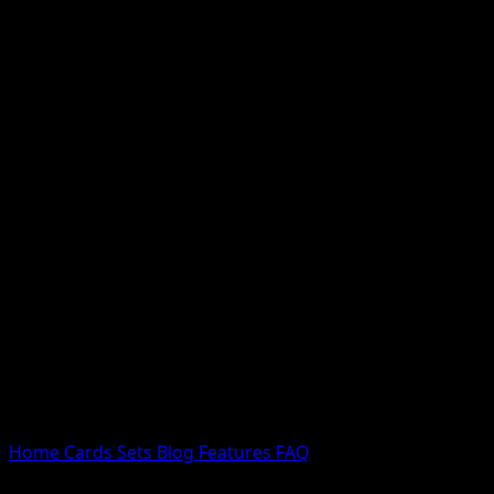
Nessun risultato
Prova con nomi Pokemon, nomi dei set o tipi di carta.
Lingua
Home
Cards
Sets
Blog
Features
FAQ