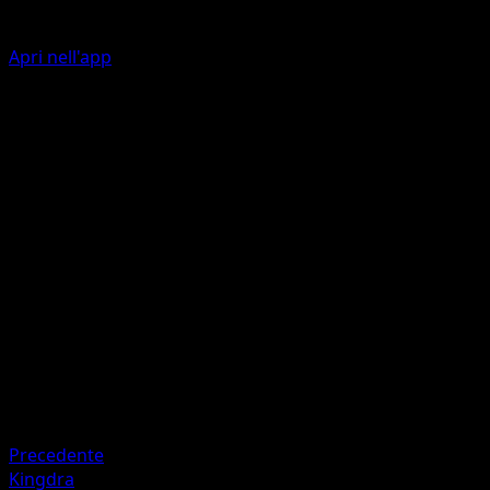
Apri nell'app
Ability
Ice Dance
Raggiaurora
A
I
30
Artista
aoki
HP
90
Ritirata
Debolezza
Metallo ×2
Precedente
Kingdra