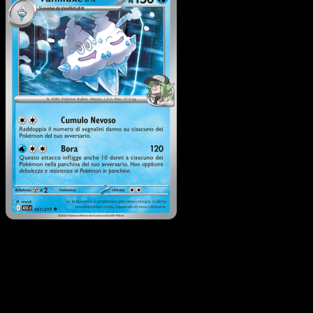
Vanilluxe di N
·
Ascesa
Eroica
#051
Scarica Eyevo per scansionare carte all'istante 
seguire i prezzi.
Ottieni prezzi live, strumenti per la collezione e scansioni