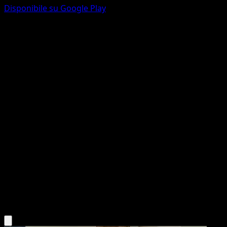
Disponibile su Google Play
Vanilluxe di N
Ascesa Eroica
Megaevoluzione
#051
Non comune
imoniii
Pokémon
Livello 2
Water
Scarica l'app Eyevo