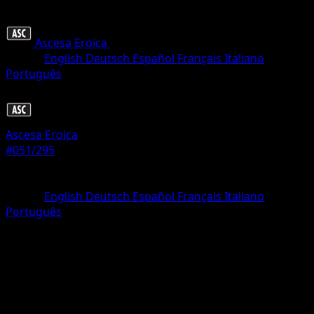
Ascesa Eroica
•
#051/295
•
Non comune
Lingua
English
Deutsch
Español
Français
Italiano
Português
Pokémon
Livello 2
Ascesa Eroica
#051/295
Rarità
Non comune
Lingua
English
Deutsch
Español
Français
Italiano
Português