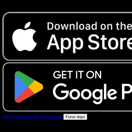
rapide. Apri questa carta nell'app o scarica ora.
Apri Vanilluxe di N in Eyevo
Forse dopo
4.8★
|
50k+ download
|
Gratis