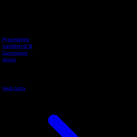
HP
150
Ritirata
Debolezza
Metallo ×2
Precedente
Vanillish di N
Successiva
Snom
Altro da Ascesa Eroica
Vedi tutto