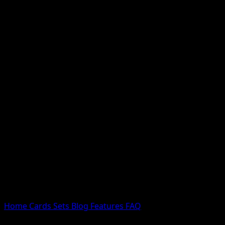
Nessun risultato
Prova con nomi Pokemon, nomi dei set o tipi di carta.
Lingua
Home
Cards
Sets
Blog
Features
FAQ