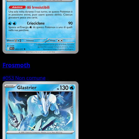
Frosmoth
#053
Non comune