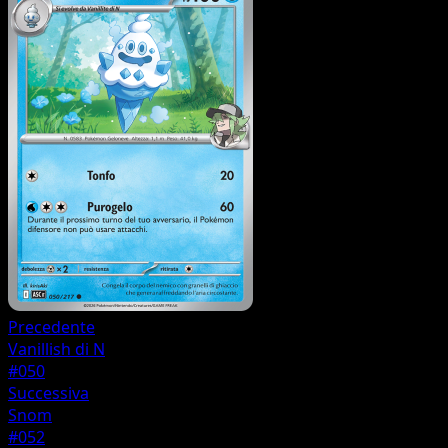
Precedente
Vanillish di N
#050
Successiva
Snom
#052