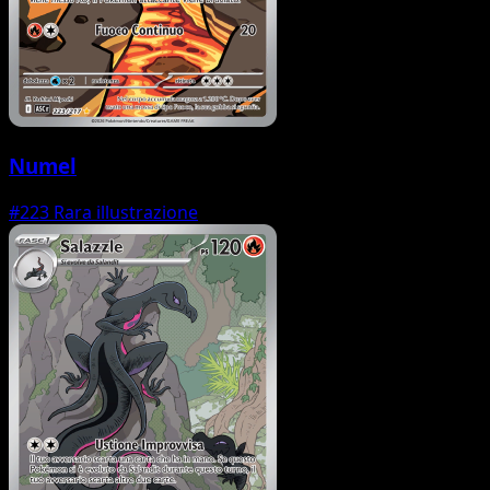
Numel
#223
Rara illustrazione