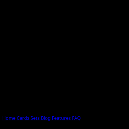
Nessun risultato
Prova con nomi Pokemon, nomi dei set o tipi di carta.
Lingua
Home
Cards
Sets
Blog
Features
FAQ