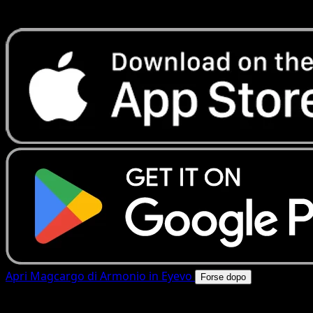
rapide. Apri questa carta nell'app o scarica ora.
Apri Magcargo di Armonio in Eyevo
Forse dopo
4.8★
|
50k+ download
|
Gratis