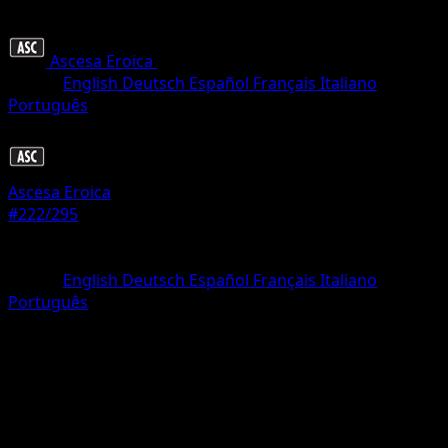
Ascesa Eroica
•
#222/295
•
Rara illustrazione
Lingua
English
Deutsch
Español
Français
Italiano
Português
Pokémon
Livello 1
Ascesa Eroica
#222/295
Rarità
Rara illustrazione
Lingua
English
Deutsch
Español
Français
Italiano
Português