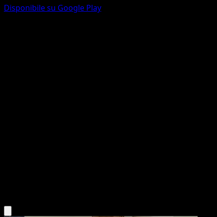
Disponibile su Google Play
Magcargo di Armonio
Ascesa Eroica
Megaevoluzione
#222
Rara illustrazione
Hideki Ishikawa
Pokémon
Livello 1
Fire
Scarica l'app Eyevo