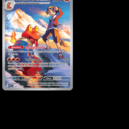
Magcargo di Armonio
·
Ascesa Eroica
#222
Scarica Eyevo per scansionare carte all'istante 
seguire i prezzi.
Ottieni prezzi live, strumenti per la collezione e scansioni