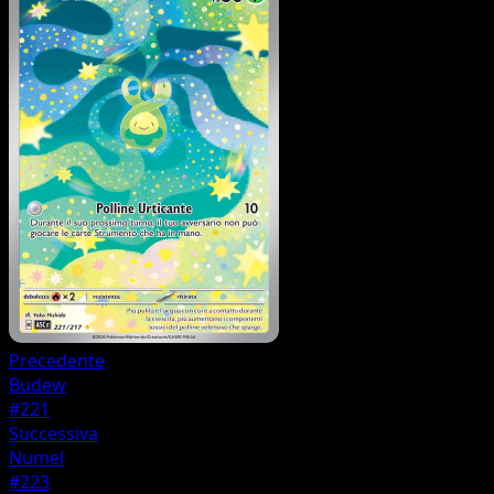
Precedente
Budew
#221
Successiva
Numel
#223