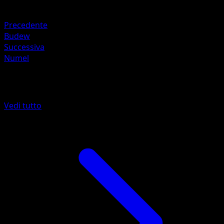
Debolezza
Acqua ×2
Precedente
Budew
Successiva
Numel
Altro da Ascesa Eroica
Vedi tutto