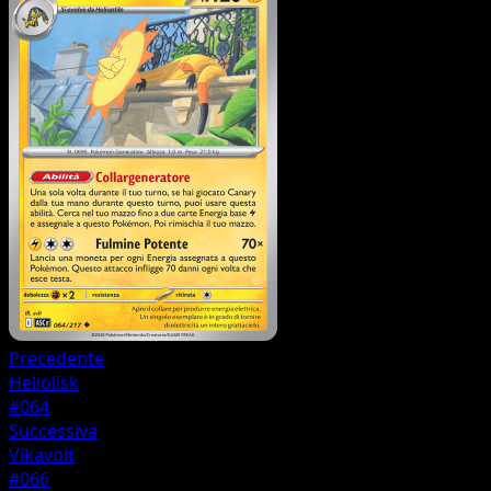
Precedente
Heliolisk
#064
Successiva
Vikavolt
#066