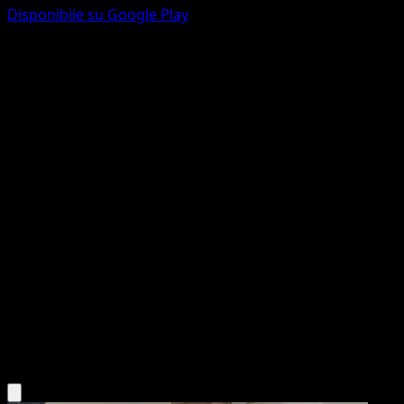
Disponibile su Google Play
Charjabug
Ascesa Eroica
Megaevoluzione
#065
Comune
Misa Tsutsui
Pokémon
Livello 1
Lightning
Scarica l'app Eyevo