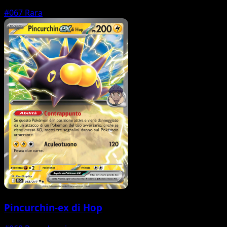
#067
Rara
Pincurchin-ex di Hop