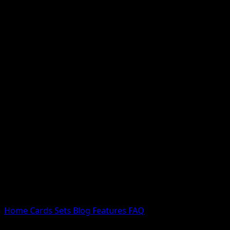
Nessun risultato
Prova con nomi Pokemon, nomi dei set o tipi di carta.
Lingua
Home
Cards
Sets
Blog
Features
FAQ