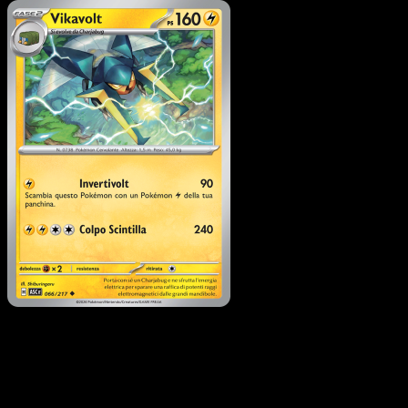
Pokémon
Livello 1
Charjabug