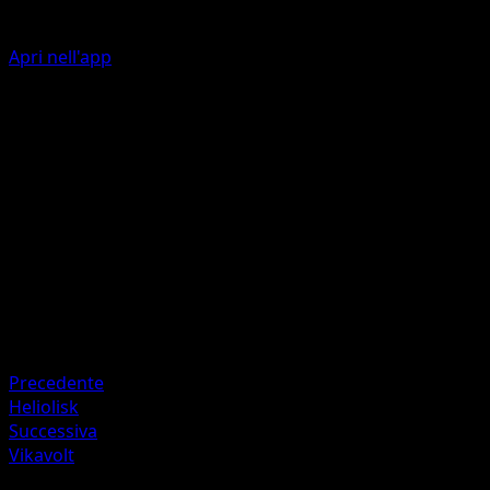
Apri nell'app
Shock Statico
L
L
60
Artista
Misa Tsutsui
HP
100
Ritirata
Debolezza
Lotta ×2
Precedente
Heliolisk
Successiva
Vikavolt