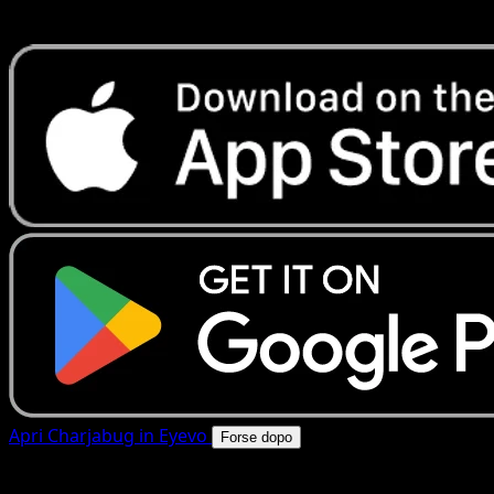
rapide. Apri questa carta nell'app o scarica ora.
Apri Charjabug in Eyevo
Forse dopo
4.8★
|
50k+ download
|
Gratis