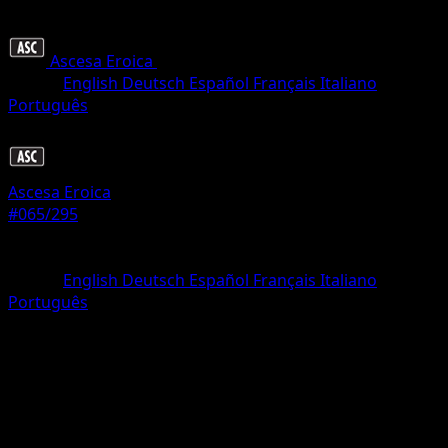
Ascesa Eroica
•
#065/295
•
Comune
Lingua
English
Deutsch
Español
Français
Italiano
Português
Pokémon
Livello 1
Ascesa Eroica
#065/295
Rarità
Comune
Lingua
English
Deutsch
Español
Français
Italiano
Português