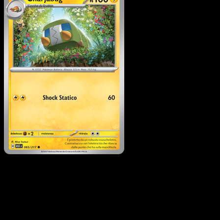
Charjabug
·
Ascesa Eroic
#065
Scarica Eyevo per scansionare carte all'istante 
seguire i prezzi.
Ottieni prezzi live, strumenti per la collezione e scansioni