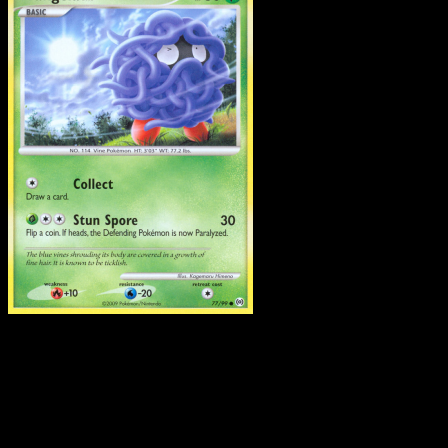
Tangela
·
Arceus
#77
Scarica Eyevo per scansionare carte all'istante 
seguire i prezzi.
Ottieni prezzi live, strumenti per la collezione e scansioni
rapide. Apri questa carta nell'app o scarica ora.