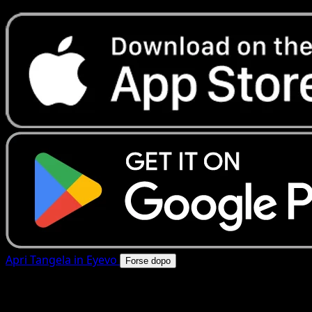
Apri Tangela in Eyevo
Forse dopo
4.8★
|
50k+ download
|
Gratis
Tangela