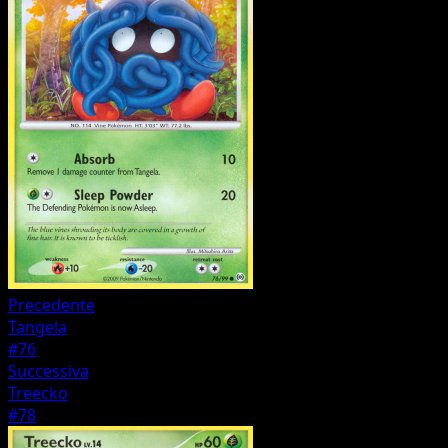
Precedente
Tangela
#76
Successiva
Treecko
#78