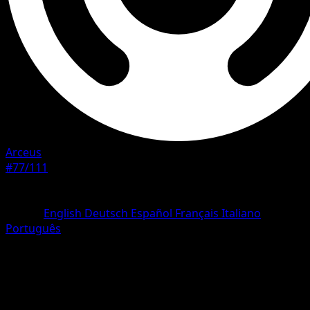
Arceus
#77/111
Rarità
Common
Lingua
English
Deutsch
Español
Français
Italiano
Português