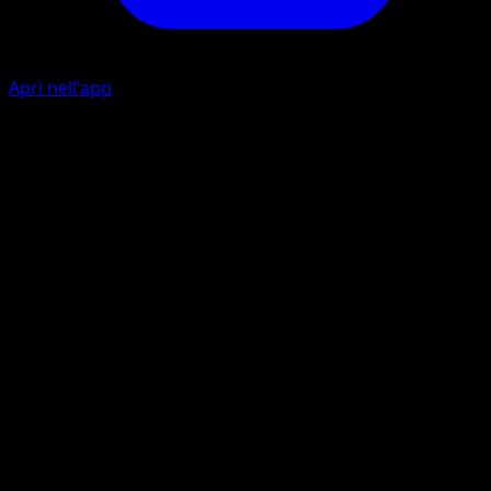
Apri nell'app
Collect
C
Draw a card.
Stun Spore
G
C
C
30
Flip a coin. If heads, the Defending Pokémon is now
Paralyzed.
Artista
Kagemaru Himeno