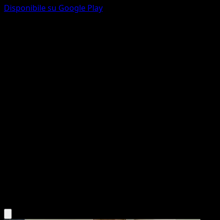
Disponibile su Google Play
Tangela
Arceus
Platino
#77
Common
Kagemaru Himeno
Pokemon
Basic
Grass
Scarica l'app Eyevo