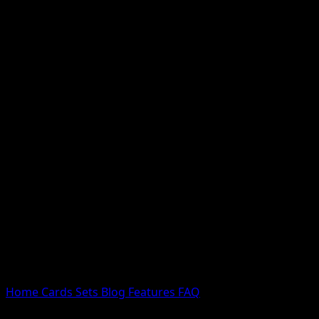
Nessun risultato
Prova con nomi Pokemon, nomi dei set o tipi di carta.
Lingua
Home
Cards
Sets
Blog
Features
FAQ