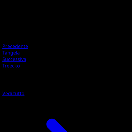
HP
60
Ritirata
Debolezza
Fire +10
Resistenza
Water -20
Precedente
Tangela
Successiva
Treecko
Altro da Arceus
Vedi tutto