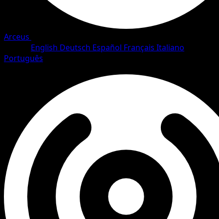
Arceus
•
#77/111
•
Common
Lingua
English
Deutsch
Español
Français
Italiano
Português
Pokemon
Basic