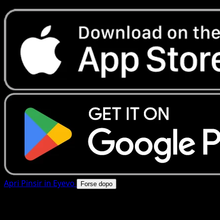
Apri Pinsir in Eyevo
Forse dopo
4.8★
|
50k+ download
|
Gratis
Pinsir