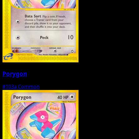
Porygon
#103a
Common