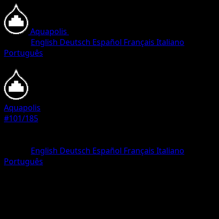
Aquapolis
•
#101/185
•
Common
Lingua
English
Deutsch
Español
Français
Italiano
Português
Pokemon
Basic
Aquapolis
#101/185
Rarità
Common
Lingua
English
Deutsch
Español
Français
Italiano
Português