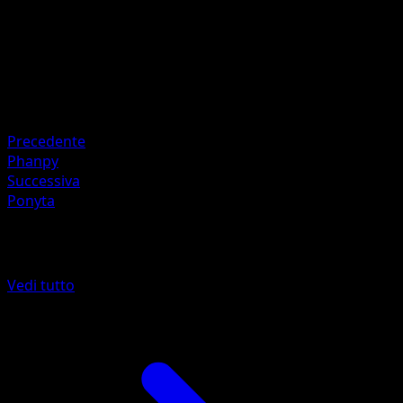
Artista
Toshinao Aoki
HP
60
Ritirata
Debolezza
Fire ×2
Precedente
Phanpy
Successiva
Ponyta
Altro da Aquapolis
Vedi tutto