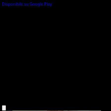
Disponibile su Google Play
Pinsir
Aquapolis
e-Series
#101
Common
Toshinao Aoki
Pokemon
Basic
Grass
Scarica l'app Eyevo