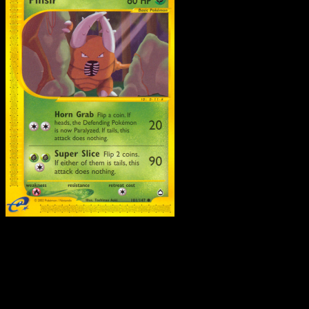
Pinsir
·
Aquapolis
#101
Scarica Eyevo per scansionare carte all'istante 
seguire i prezzi.
Ottieni prezzi live, strumenti per la collezione e scansioni
rapide. Apri questa carta nell'app o scarica ora.