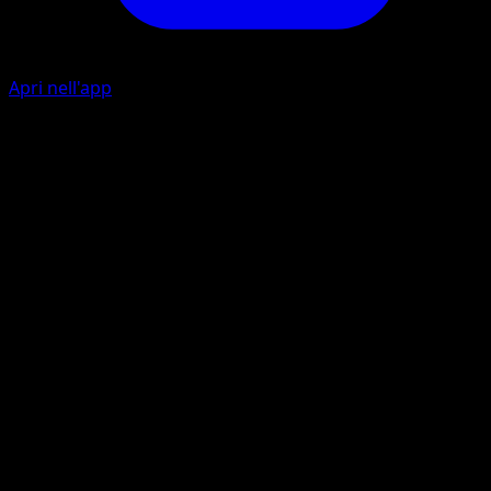
Apri nell'app
Horn Grab
C
C
20
Flip a coin. If heads, the Defending Pokémon is now
Paralyzed. If tails, this attack does nothing.
Super Slice
G
G
C
90
Flip 2 coins. If either of them is tails, this attack does
nothing.