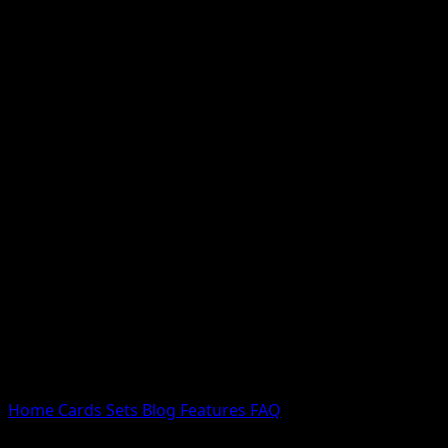
Nessun risultato
Prova con nomi Pokemon, nomi dei set o tipi di carta.
Lingua
Home
Cards
Sets
Blog
Features
FAQ