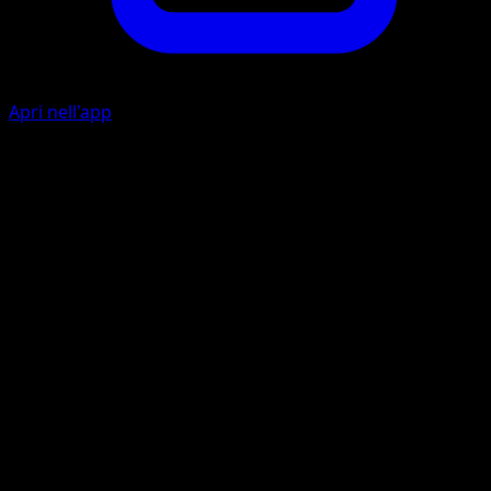
Apri nell'app
Ability
Irritating Pollen
Solarraggio
E
E
I
70
Artista
Midori Harada
HP
130
Ritirata
Debolezza
Fuoco ×2