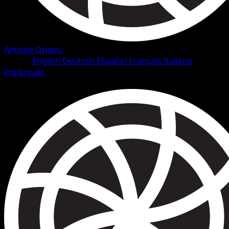
Antiche Origini
•
#3/101
•
Rara
Lingua
English
Deutsch
Español
Français
Italiano
Português
Pokémon
Livello 2