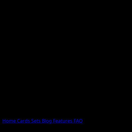
Nessun risultato
Prova con nomi Pokemon, nomi dei set o tipi di carta.
Lingua
Home
Cards
Sets
Blog
Features
FAQ