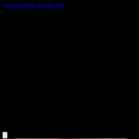
Disponibile su Google Play
Vileplume
Antiche Origini
XY
#3
Rara
Midori Harada
Pokémon
Livello 2
Grass
Scarica l'app Eyevo