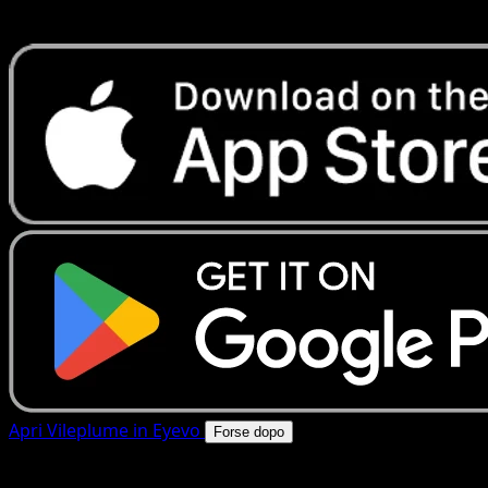
rapide. Apri questa carta nell'app o scarica ora.
Apri Vileplume in Eyevo
Forse dopo
4.8★
|
50k+ download
|
Gratis