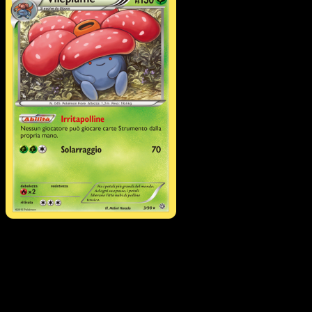
Vileplume
·
Antiche
Origini
#3
Scarica Eyevo per scansionare carte all'istante 
seguire i prezzi.
Ottieni prezzi live, strumenti per la collezione e scansioni