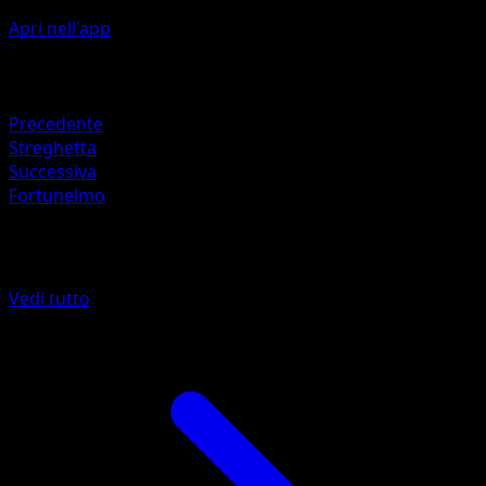
Apri nell'app
Artista
Toyste Beach
Ritirata
Precedente
Streghetta
Successiva
Fortunelmo
Altro da Antiche Origini
Vedi tutto