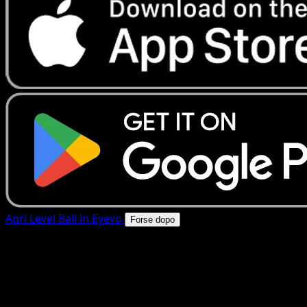
Apri Level Ball in Eyevo
Forse dopo
4.8★
|
50k+ download
|
Gratis
Level Ball