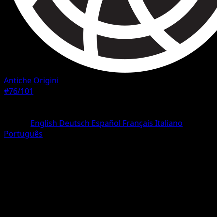
Antiche Origini
#76/101
Rarità
Non comune
Lingua
English
Deutsch
Español
Français
Italiano
Português