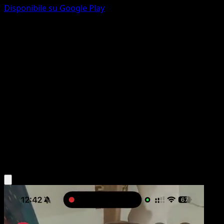
Disponibile su Google Play
Level Ball
Antiche Origini
XY
#76
Non comune
Toyste Beach
Allenatore
Scarica l'app Eyevo