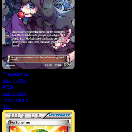
Precedente
Streghetta
#75a
Successiva
Fortunelmo
#77