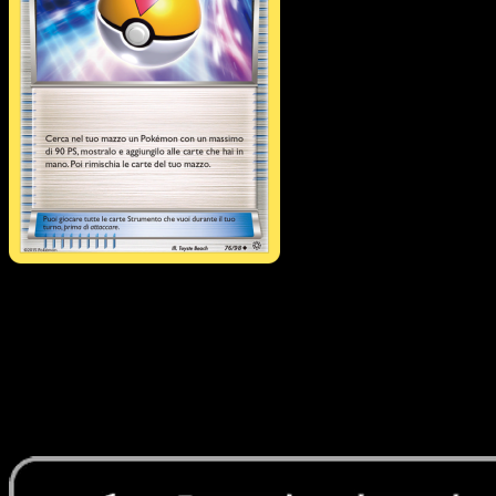
Level Ball
·
Antiche Origin
#76
Scarica Eyevo per scansionare carte all'istante 
seguire i prezzi.
Ottieni prezzi live, strumenti per la collezione e scansioni
rapide. Apri questa carta nell'app o scarica ora.