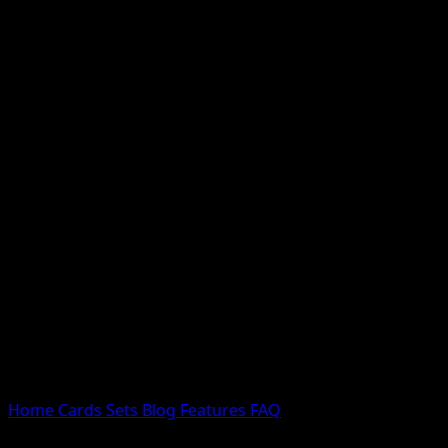
Nessun risultato
Prova con nomi Pokemon, nomi dei set o tipi di carta.
Lingua
Home
Cards
Sets
Blog
Features
FAQ