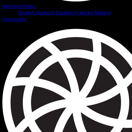
Antiche Origini
•
#76/101
•
Non comune
Lingua
English
Deutsch
Español
Français
Italiano
Português
Allenatore