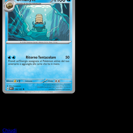
Pokémon
Base
Porygon
Chiudi