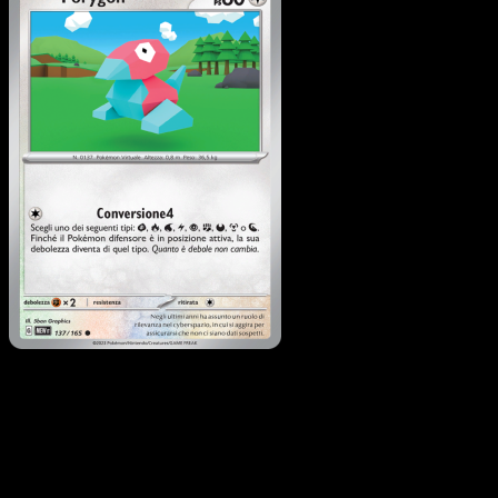
Porygon
·
151
#137
Scarica Eyevo per scansionare carte all'istante 
seguire i prezzi.
Ottieni prezzi live, strumenti per la collezione e scansioni
rapide. Apri questa carta nell'app o scarica ora.