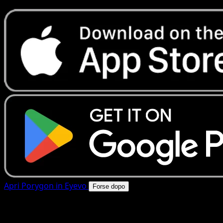
Apri Porygon in Eyevo
Forse dopo
4.8★
|
50k+ download
|
Gratis
Porygon