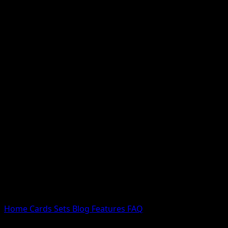
Nessun risultato
Prova con nomi Pokemon, nomi dei set o tipi di carta.
Lingua
Home
Cards
Sets
Blog
Features
FAQ