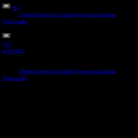
151
•
#137/207
•
Comune
Lingua
English
Deutsch
Español
Français
Italiano
Português
Pokémon
Base
151
#137/207
Rarità
Comune
Lingua
English
Deutsch
Español
Français
Italiano
Português