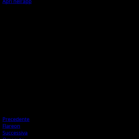
Apri nell'app
Conversione4
I
Scegli uno dei seguenti tipi: {G}, {R}, {W}, {L}, {P}, {F}, {D},
{M} o {N}. Finché il Pokémon difensore è in posizione
attiva, la sua debolezza diventa di quel tipo. Quanto è
debole non cambia.
Artista
5ban Graphics
HP
60
Ritirata
Debolezza
Lotta ×2
Precedente
Flareon
Successiva