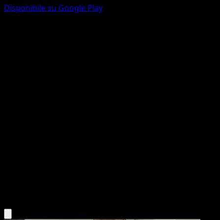
Disponibile su Google Play
Porygon
151
Scarlatto e Violetto
#137
Comune
5ban Graphics
Pokémon
Base
Colorless
Scarica l'app Eyevo