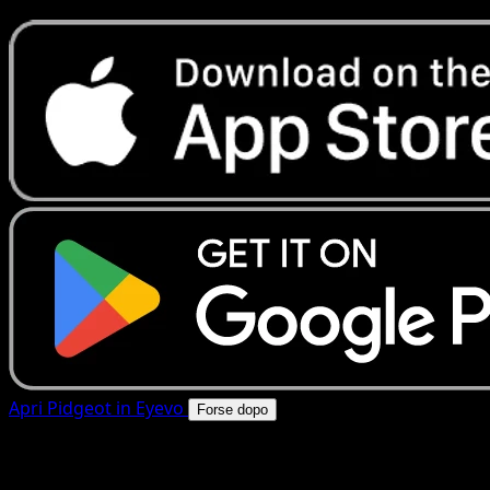
Apri Pidgeot in Eyevo
Forse dopo
4.8★
|
50k+ download
|
Gratis
Pidgeot