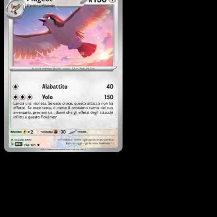
Pidgeot
·
151
#018
Scarica Eyevo per scansionare carte all'istante 
seguire i prezzi.
Ottieni prezzi live, strumenti per la collezione e scansioni
rapide. Apri questa carta nell'app o scarica ora.