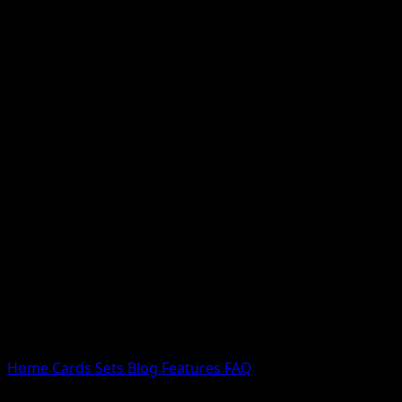
Nessun risultato
Prova con nomi Pokemon, nomi dei set o tipi di carta.
Lingua
Home
Cards
Sets
Blog
Features
FAQ