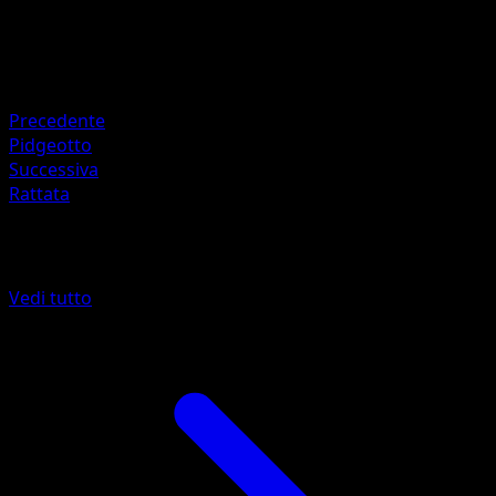
Debolezza
Lampo ×2
Resistenza
Fighting -30
Precedente
Pidgeotto
Successiva
Rattata
Altro da 151
Vedi tutto