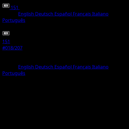
151
•
#018/207
•
Non comune
Lingua
English
Deutsch
Español
Français
Italiano
Português
Pokémon
Livello 2
151
#018/207
Rarità
Non comune
Lingua
English
Deutsch
Español
Français
Italiano
Português