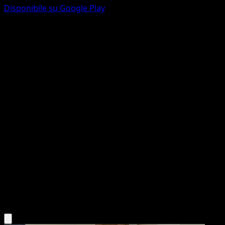
Disponibile su Google Play
Pidgeot
151
Scarlatto e Violetto
#018
Non comune
Oswaldo KATO
Pokémon
Livello 2
Colorless
Scarica l'app Eyevo