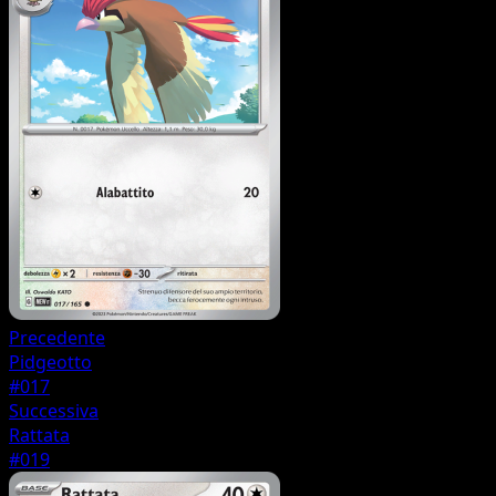
Precedente
Pidgeotto
#017
Successiva
Rattata
#019