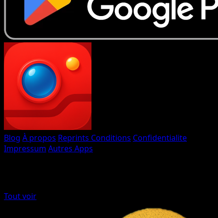
Eyevo TCG Scanner
Blog
À propos
Reprints
Conditions
Confidentialite
Impressum
Autres Apps
Fait avec
♥
par Eyevo
Autres apps de cartes
Tout voir