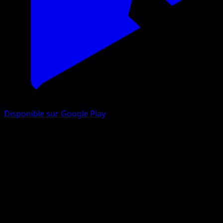
Disponible sur Google Play
Suivez votre total, chaque
jour
Eyevo capture votre collection tous les jours pour vous
montrer précisément comment votre portefeuille évolue
— sans lever le petit doigt.