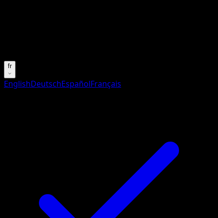
Aucun résultat
Essayez avec un nom de Pokemon, un set ou un type de ca
Langue
fr
English
Deutsch
Español
Français