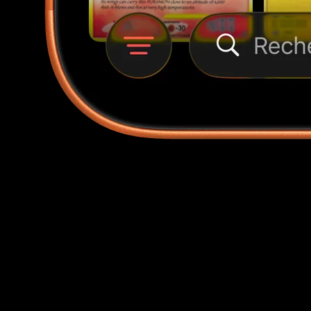
Valeur au fil du temps
Observez la valeur totale de votre collection sur un vrai
graphique — semaine, mois, année ou tout l'historique
— dans la devise de votre choix.
Meilleures progressions
Voyez quelles cartes ont fait grimper ou chuter votre
portefeuille cette semaine, classées par impact réel en