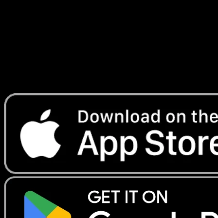
Le graphique de valeur totale dans le temps montre la
valeur cumulée de la collection aussi loin que les
données existent, vous pouvez donc dire si vous êtes
globalement en hausse ou en baisse à travers les
réimpressions, les creux de marché et vos ajouts
personnels.
Installez Eyevo sur votre telephone