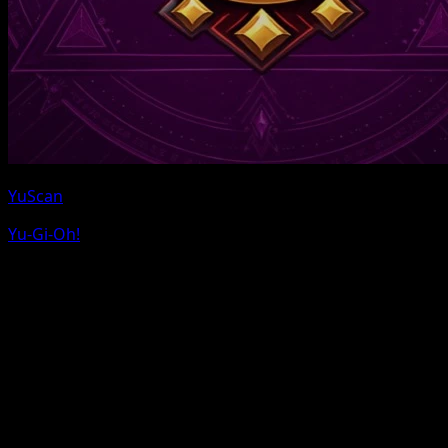
YuScan
Yu-Gi-Oh!
Pokemon et les noms de personnages Pokemon sont
des marques de Nintendo. Eyevo n'est pas affilie a
Nintendo, The Pokemon Company ou Game Freak.
Nous utilisons des liens affilies pour eBay et TCGPlayer
sans cout supplementaire pour vous.