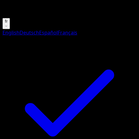
Essayez avec un nom de Pokemon, un set ou un type de ca
fr
English
Deutsch
Español
Français