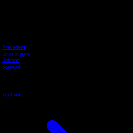
dégâts supplémentaires.
Artiste
Mina Nakai
HP
60
Retraite
Precedent
Lakmécygne
Suivant
Sorboul
Plus de Flamme Blanche
Tout voir