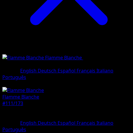
Flamme Blanche
•
#111/173
•
Illustration rare
Langue
English
Deutsch
Español
Français
Italiano
Português
Pokémon
Base
Flamme Blanche
#111/173
Rarete
Illustration rare
Langue
English
Deutsch
Español
Français
Italiano
Português