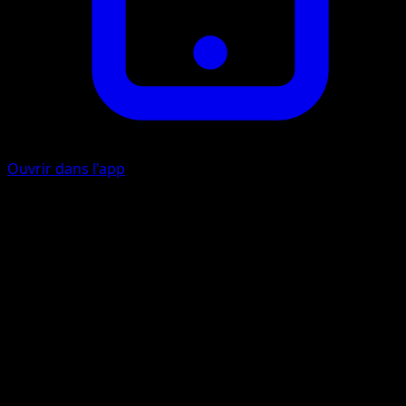
Ouvrir dans l'app
Bataille
I
10
Lame de Givre
E
I
20+
Lancez une pièce. Si c'est face, cette attaque inflige 20