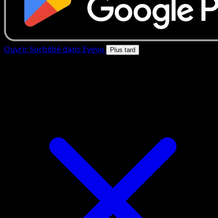
Ouvrir Sorbébé dans Eyevo
Plus tard
4.8★
|
50k+ telechargements
|
Gratuit
Sorbébé