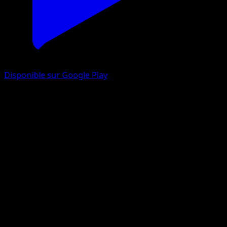
Disponible sur Google Play
Sorbébé
Flamme Blanche
Écarlate et Violet
#111
Illustration rare
Mina Nakai
Pokémon