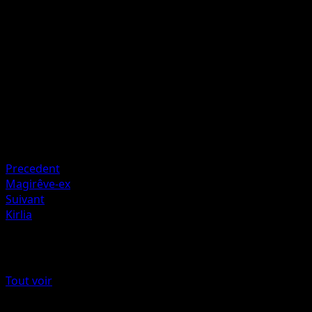
Échangez ce Pokémon contre l'un de vos Pokémon de
Banc.
Artiste
Miki Tanaka
HP
60
Retraite
Faiblesse
Obscurité +20
Precedent
Magirêve-ex
Suivant
Kirlia
Plus de Choc Spatio-Temporel
Tout voir