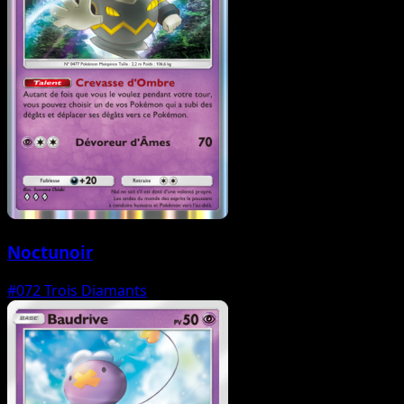
Noctunoir
#072
Trois Diamants