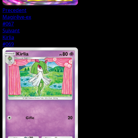
Precedent
Magirêve-ex
#067
Suivant
Kirlia
#069