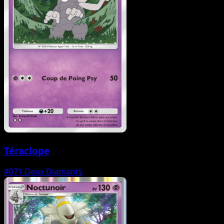
Téraclope
#071
Deux Diamants