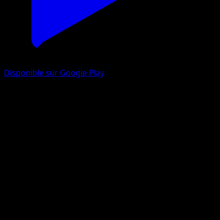
Disponible sur Google Play
Tarsal
Choc Spatio-Temporel
Jeu de Cartes à Collectionner Pokémon Pocket
#068
Un Diamant
Miki Tanaka
Pokémon