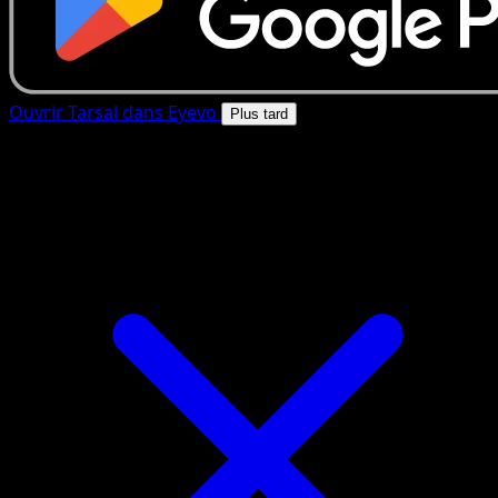
Ouvrir Tarsal dans Eyevo
Plus tard
4.8★
|
50k+ telechargements
|
Gratuit
Tarsal