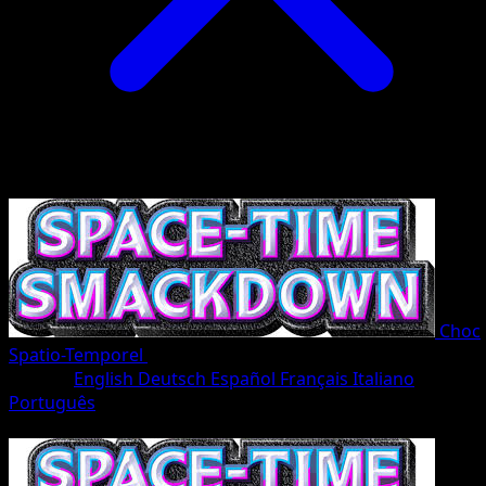
Choc
Spatio-Temporel
•
#068/207
•
Un Diamant
Langue
English
Deutsch
Español
Français
Italiano
Português
Pokémon
Base