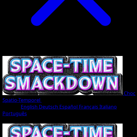
Choc
Spatio-Temporel
•
#167/207
•
Une Étoile
Langue
English
Deutsch
Español
Français
Italiano
Português
Pokémon
Base