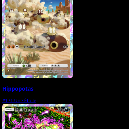
Hippopotas
#171
Une Étoile