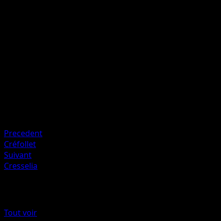
Tir Effrayant
P
P
I
70
Artiste
Rond
HP
120
Retraite
Faiblesse
Obscurité +20
Precedent
Créfollet
Suivant
Cresselia
Plus de Choc Spatio-Temporel
Tout voir