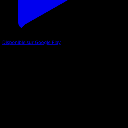
Disponible sur Google Play
Giratina
Choc Spatio-Temporel
Jeu de Cartes à Collectionner Pokémon Pocket
#167
Une Étoile
Rond
Pokémon