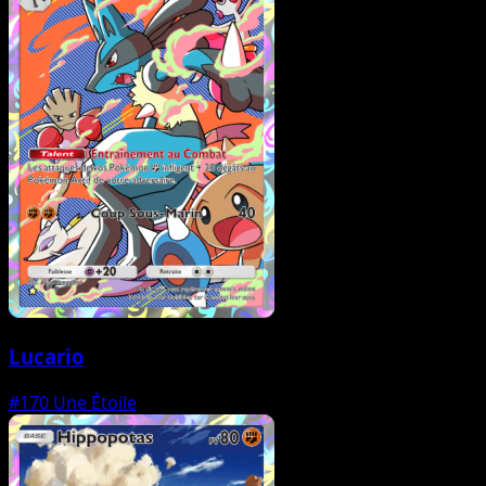
Lucario
#170
Une Étoile