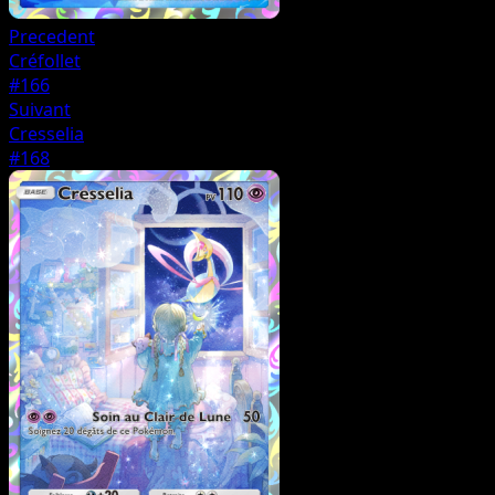
Precedent
Créfollet
#166
Suivant
Cresselia
#168