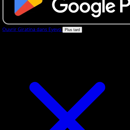
Ouvrir Giratina dans Eyevo
Plus tard
4.8★
|
50k+ telechargements
|
Gratuit
Giratina