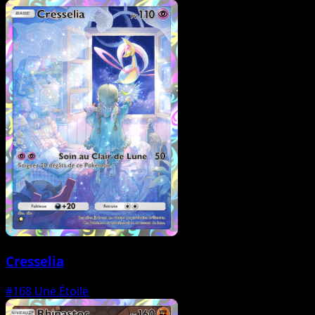
Cresselia
#168
Une Étoile