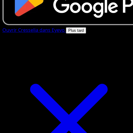
Ouvrir Cresselia dans Eyevo
Plus tard
4.8★
|
50k+ telechargements
|
Gratuit
Cresselia