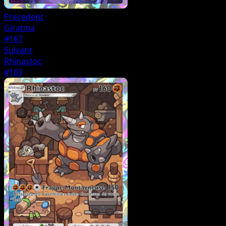
Precedent
Giratina
#167
Suivant
Rhinastoc
#169