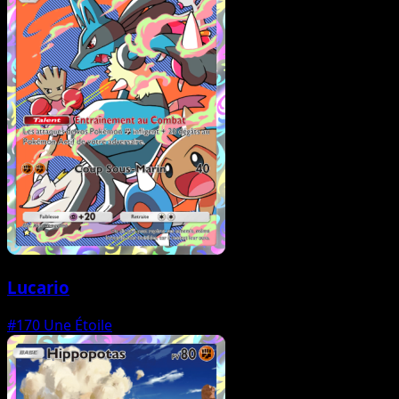
Lucario
#170
Une Étoile