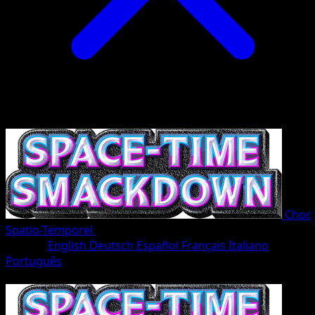
Choc
Spatio-Temporel
•
#168/207
•
Une Étoile
Langue
English
Deutsch
Español
Français
Italiano
Português
Pokémon
Base