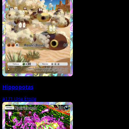
Hippopotas
#171
Une Étoile