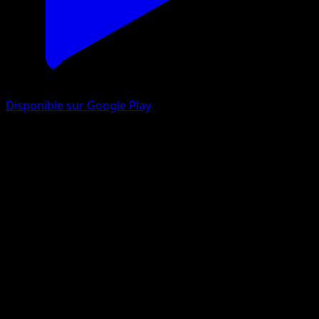
Disponible sur Google Play
Cresselia
Choc Spatio-Temporel
Jeu de Cartes à Collectionner Pokémon Pocket
#168
Une Étoile
rika
Pokémon