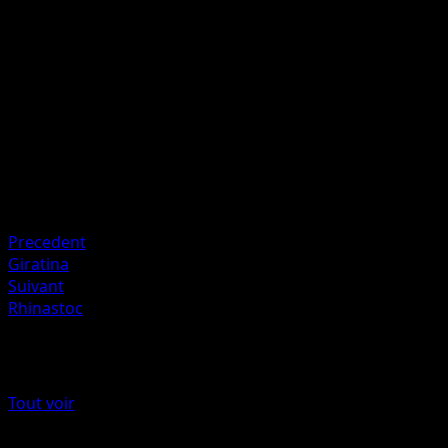
50
Soignez 20 dégâts de ce Pokémon.
Artiste
rika
HP
110
Retraite
Faiblesse
Obscurité +20
Precedent
Giratina
Suivant
Rhinastoc
Plus de Choc Spatio-Temporel
Tout voir