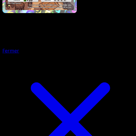
Pokémon
Base
Cresselia
Fermer