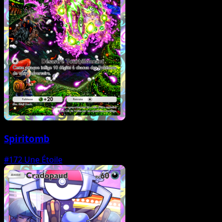
Spiritomb
#172
Une Étoile