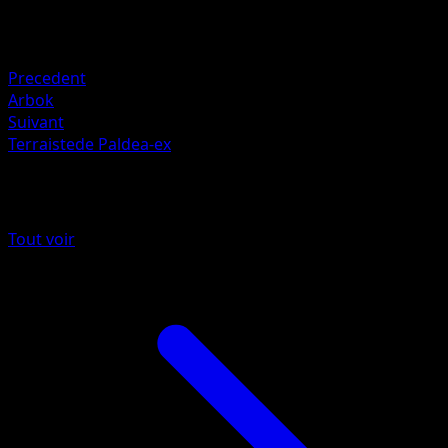
Retraite
Faiblesse
Combat +20
Precedent
Arbok
Suivant
Terraistede Paldea-ex
Plus de Réjouissances Rayonnantes
Tout voir