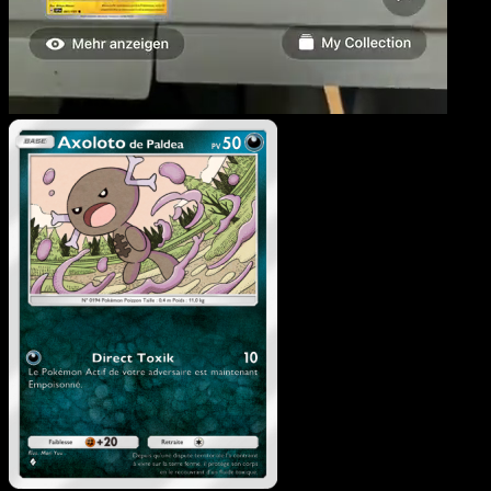
Axolotode Paldea
·