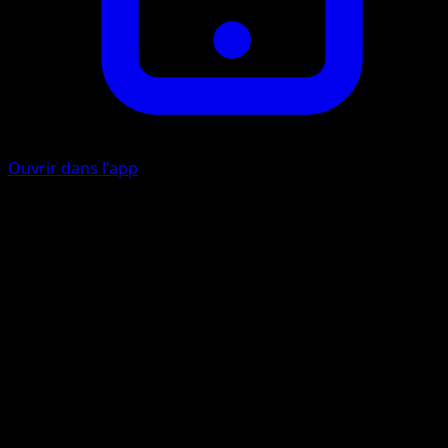
Ouvrir dans l'app
Direct Toxik
O
10
Le Pokémon Actif de votre adversaire est maintenant
Empoisonné.
Artiste
Mori Yuu
HP
50