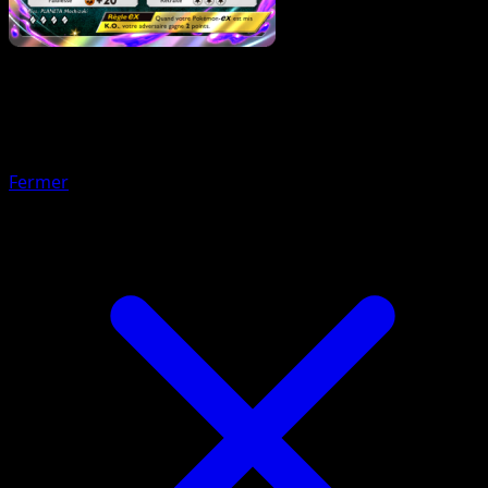
Pokémon
Base
Axolotode Paldea
Fermer