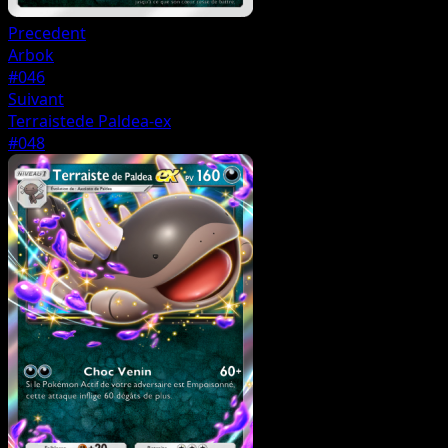
Precedent
Arbok
#046
Suivant
Terraistede Paldea-ex
#048