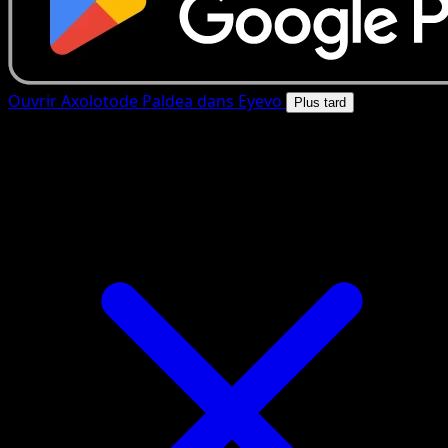
Ouvrir Axolotode Paldea dans Eyevo
Plus tard
4.8★
|
50k+ telechargements
|
Gratuit
Axolotode Paldea