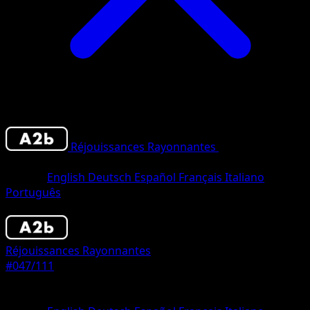
Réjouissances Rayonnantes
•
#047/111
•
Un
Diamant
Langue
English
Deutsch
Español
Français
Italiano
Português
Pokémon
Base
Réjouissances Rayonnantes
#047/111
Rarete
Un Diamant