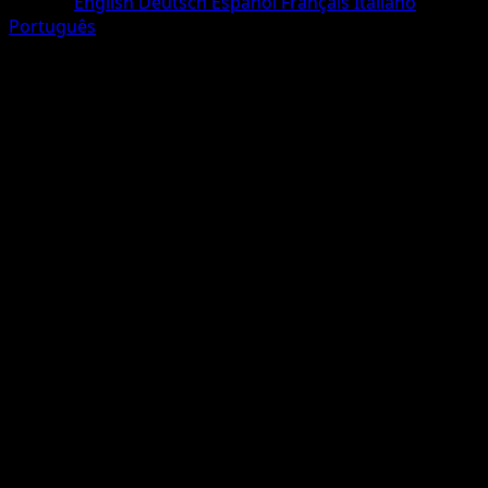
Langue
English
Deutsch
Español
Français
Italiano
Português