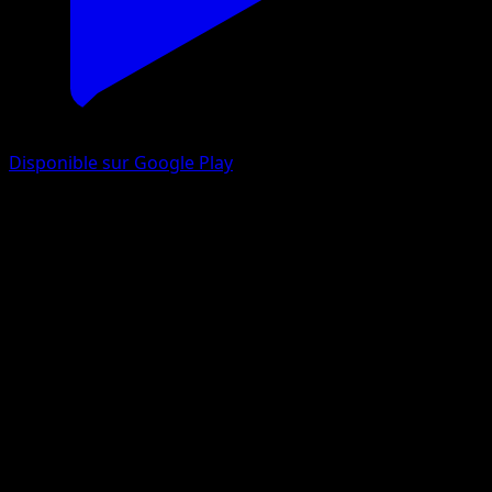
Disponible sur Google Play
Axolotode Paldea
Réjouissances Rayonnantes
Jeu de Cartes à Collectionner Pokémon Pocket
#047
Un Diamant
Mori Yuu
Pokémon