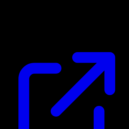
Prix du marche
N/A
Live