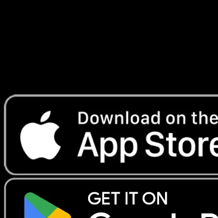
Réjouissances Rayonnantes
#047
Telechargez Eyevo pour scanner les cartes
instantanement et suivre les prix.
Profitez de prix en direct, d'outils de collection et de scans
rapides. Ouvrez cette carte dans l'app ou telechargez
maintenant.