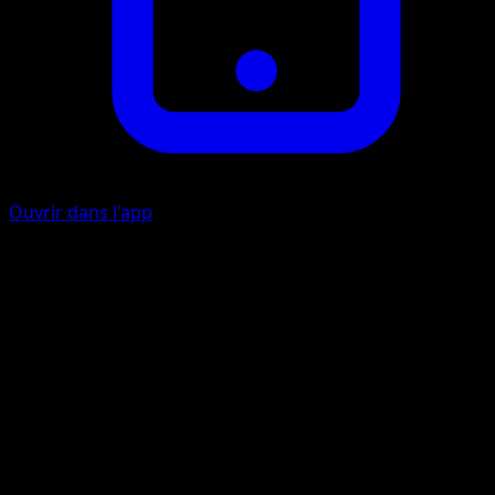
Ouvrir dans l'app
Faucille Acérée
C
30
Artiste
Souichirou Gunjima
HP
80
Retraite
Faiblesse