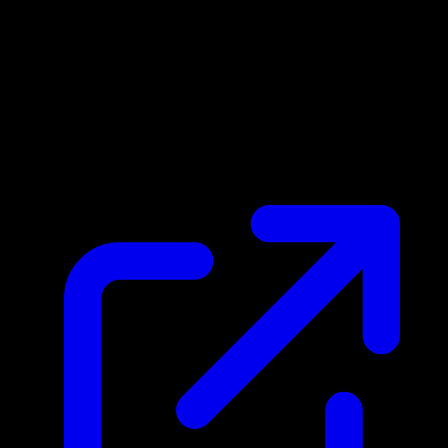
Prix du marche
N/A
Live