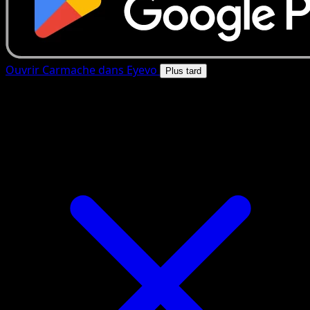
Ouvrir Carmache dans Eyevo
Plus tard
4.8★
|
50k+ telechargements
|
Gratuit
Carmache