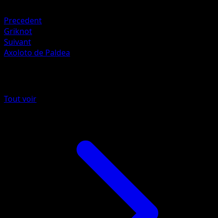
Plante +20
Precedent
Griknot
Suivant
Axoloto de Paldea
Plus de Source Secrète
Tout voir