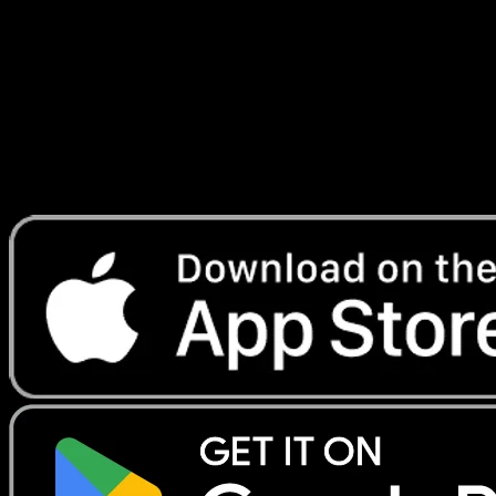
Secrète
#099
Telechargez Eyevo pour scanner les cartes
instantanement et suivre les prix.
Profitez de prix en direct, d'outils de collection et de scans
rapides. Ouvrez cette carte dans l'app ou telechargez
maintenant.