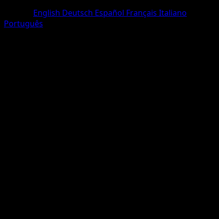
Un Chromatique
Langue
English
Deutsch
Español
Français
Italiano
Português