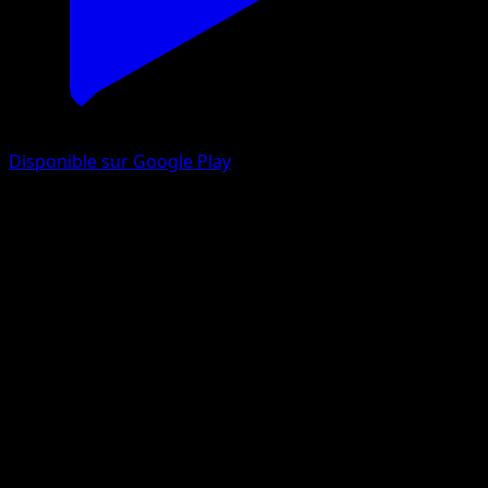
Disponible sur Google Play
Carmache
Source Secrète
Jeu de Cartes à Collectionner Pokémon Pocket
#099
Un Chromatique
Souichirou Gunjima
Pokémon