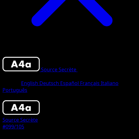
Source Secrète
•
#099/105
•
Un
Chromatique
Langue
English
Deutsch
Español
Français
Italiano
Português
Pokémon
Niveau 1
Source Secrète
#099/105
Rarete