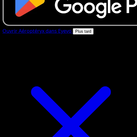
Ouvrir Aéroptéryx dans Eyevo
Plus tard
4.8★
|
50k+ telechargements
|
Gratuit
Aéroptéryx