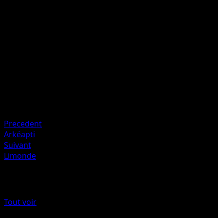
Inflige 10 dégâts à 2 des Pokémon de Banc de votre
adversaire. (N'appliquez ni la Faiblesse ni la Résistance au
Pokémon de Banc.)
Artiste
Kouki Saitou
HP
130
Retraite
Faiblesse
Plante ×2
Precedent
Arkéapti
Suivant
Limonde
Plus de Nobles Victoires
Tout voir