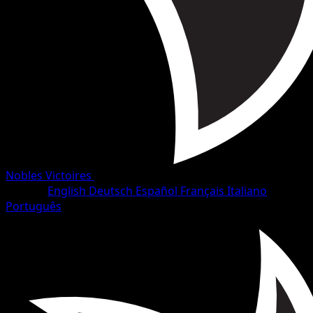
Nobles Victoires
•
#67/102
•
Rare
Langue
English
Deutsch
Español
Français
Italiano
Português
Pokémon
Niveau 1