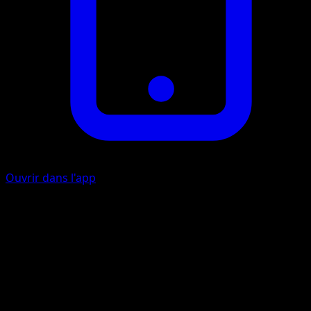
Ouvrir dans l'app
Ability
Ancient Power
Éboulement
C
C
I
60