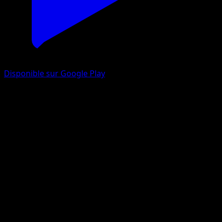
Disponible sur Google Play
Aéroptéryx
Nobles Victoires
Noir & Blanc
#67
Rare
Kouki Saitou
Pokémon