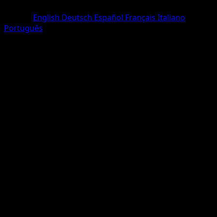
Rare
Langue
English
Deutsch
Español
Français
Italiano
Português