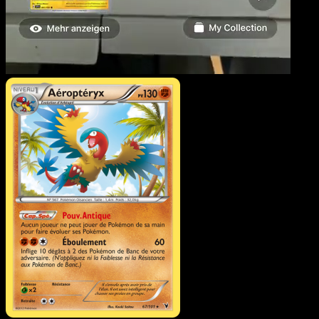
Aéroptéryx
·
Nobles