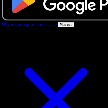
Ouvrir Lampignon dans Eyevo
Plus tard
4.8★
|
50k+ telechargements
|
Gratuit
Lampignon