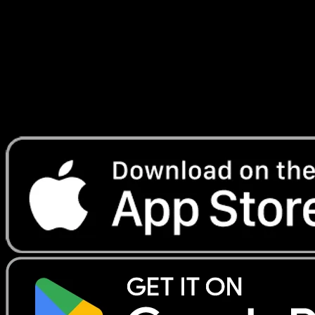
Fabuleuse
#008
Telechargez Eyevo pour scanner les cartes
instantanement et suivre les prix.
Profitez de prix en direct, d'outils de collection et de scans
rapides. Ouvrez cette carte dans l'app ou telechargez
maintenant.