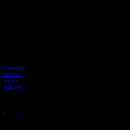
Le Pokémon Actif de votre adversaire est maintenant
Endormi.
Artiste
Mizue
HP
90
Retraite
Faiblesse
Feu +20
Precedent
Spododo
Suivant
Sinistrail
Plus de L’Île Fabuleuse
Tout voir