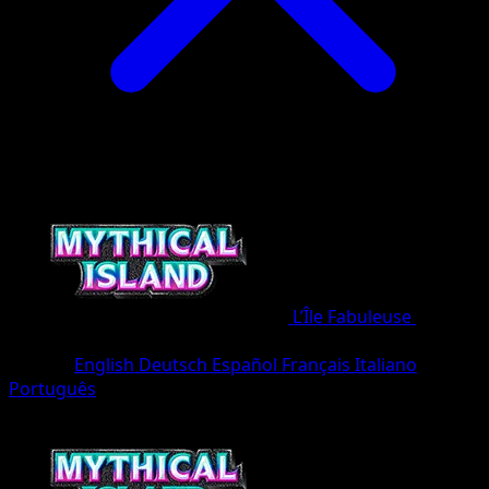
L’Île Fabuleuse
•
#008/8
•
Deux Diamants
Langue
English
Deutsch
Español
Français
Italiano
Português
Pokémon
Niveau 1