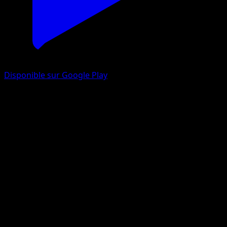
Disponible sur Google Play
Lampignon
L’Île Fabuleuse
Jeu de Cartes à Collectionner Pokémon Pocket
#008
Deux Diamants
Mizue
Pokémon