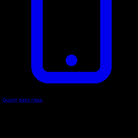
Ouvrir dans l'app
Spores Scintillantes
P
P
50