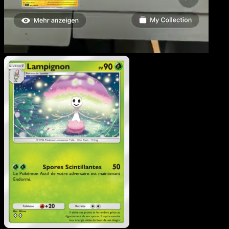
Lampignon
·
L’Île