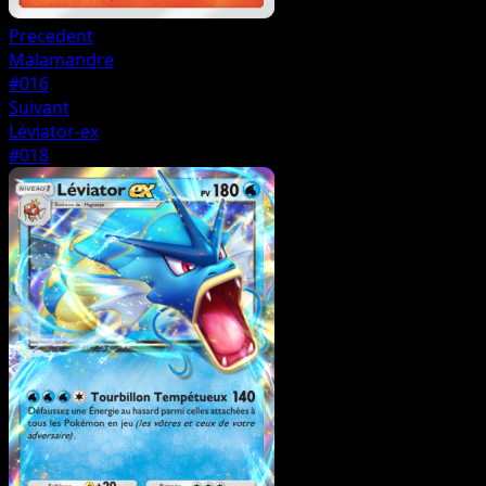
Precedent
Malamandre
#016
Suivant
Léviator-ex
#018