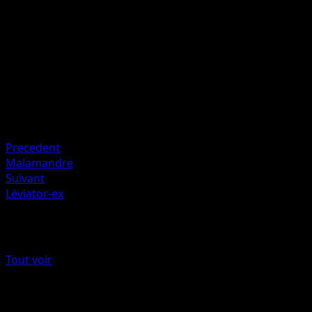
Banc.
Artiste
Mitsuhiro Arita
HP
30
Retraite
Faiblesse
Électrique +20
Precedent
Malamandre
Suivant
Léviator-ex
Plus de L’Île Fabuleuse
Tout voir