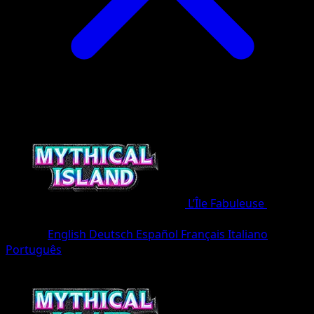
L’Île Fabuleuse
•
#017/8
•
Un Diamant
Langue
English
Deutsch
Español
Français
Italiano
Português
Pokémon
Base