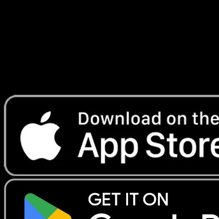
Fabuleuse
#017
Telechargez Eyevo pour scanner les cartes
instantanement et suivre les prix.
Profitez de prix en direct, d'outils de collection et de scans
rapides. Ouvrez cette carte dans l'app ou telechargez
maintenant.