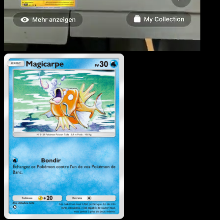
Magicarpe
·
L’Île