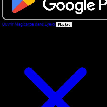
Ouvrir Magicarpe dans Eyevo
Plus tard
4.8★
|
50k+ telechargements
|
Gratuit
Magicarpe