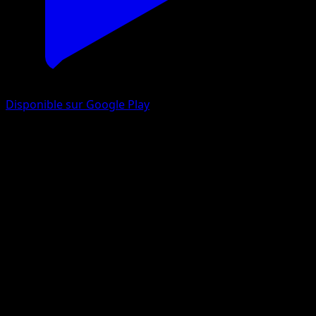
Disponible sur Google Play
Magicarpe
L’Île Fabuleuse
Jeu de Cartes à Collectionner Pokémon Pocket
#017
Un Diamant
Mitsuhiro Arita
Pokémon