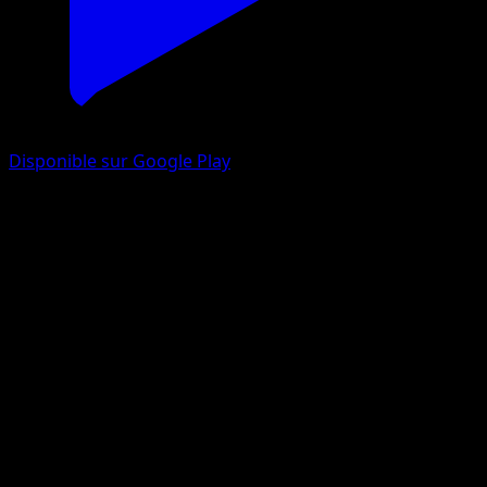
Disponible sur Google Play
Pikachu ex
Méga-Ascension
Jeu de Cartes à Collectionner Pokémon Pocket
#321
Two Shiny
PLANETA Igarashi
Pokemon