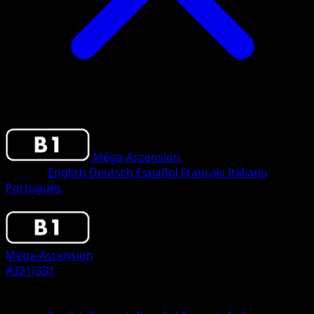
Méga-Ascension
•
#321/331
•
Two Shiny
Langue
English
Deutsch
Español
Français
Italiano
Português
Pokemon
Basic
Méga-Ascension
#321/331
Rarete
Two Shiny