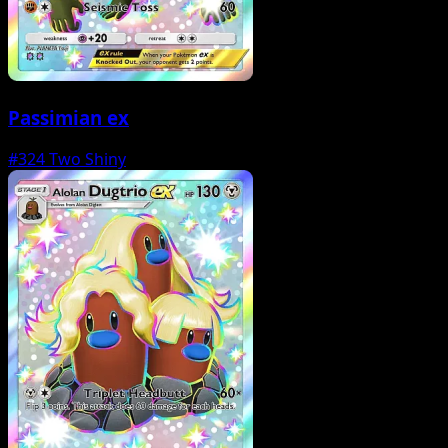
Passimian ex
#324
Two Shiny