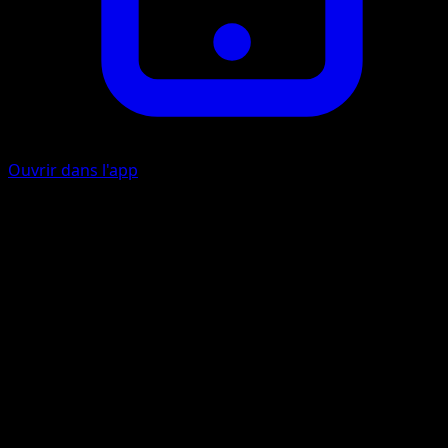
Ouvrir dans l'app
Thunderbolt
L
L
L
150
Discard all Energy from this Pokémon.
Artiste
PLANETA Igarashi
HP
120
Retraite