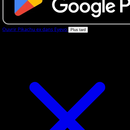
Ouvrir Pikachu ex dans Eyevo
Plus tard
4.8★
|
50k+ telechargements
|
Gratuit
Pikachu ex