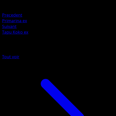
Faiblesse
Fighting +20
Precedent
Primarina ex
Suivant
Tapu Koko ex
Plus de Méga-Ascension
Tout voir