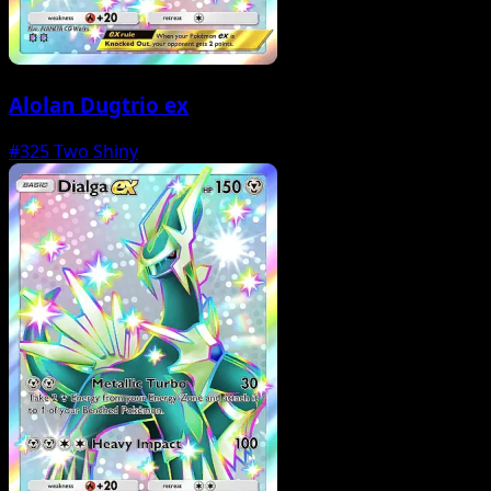
Alolan Dugtrio ex
#325
Two Shiny