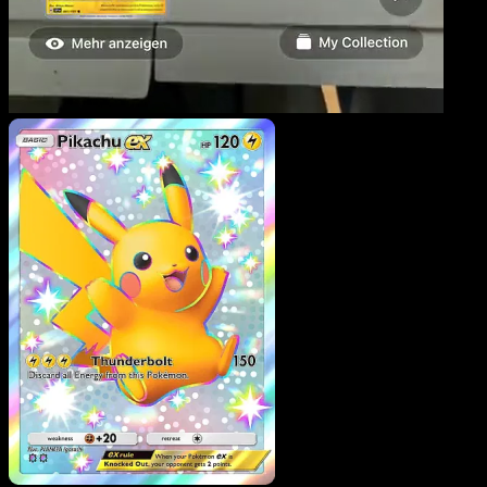
Pikachu ex
·
Méga-