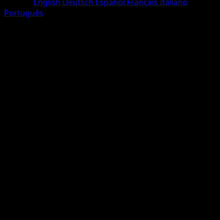
Langue
English
Deutsch
Español
Français
Italiano
Português