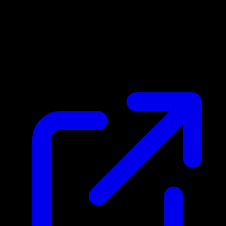
Prix du marche
N/A
Live