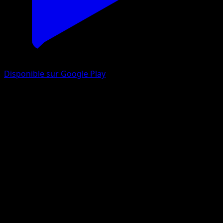
Disponible sur Google Play
Pikachu-ex
Puissance Génétique
Jeu de Cartes à Collectionner Pokémon Pocket
#285
Couronne
PLANETA CG Works
Pokémon