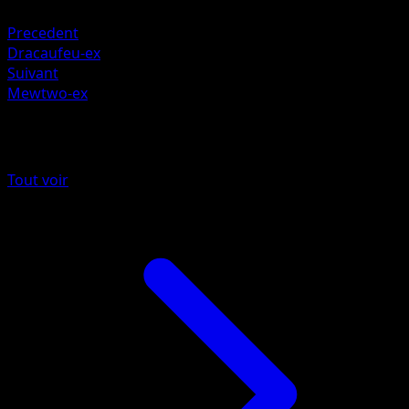
Combat +20
Precedent
Dracaufeu-ex
Suivant
Mewtwo-ex
Plus de Puissance Génétique
Tout voir