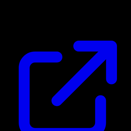
Prix du marche
N/A
Live