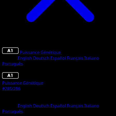
Puissance Génétique
•
#285/286
•
Couronne
Langue
English
Deutsch
Español
Français
Italiano
Português
Pokémon
Base
Puissance Génétique
#285/286
Rarete
Couronne
Langue
English
Deutsch
Español
Français
Italiano
Português