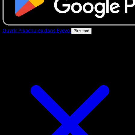
Ouvrir Pikachu-ex dans Eyevo
Plus tard
4.8★
|
50k+ telechargements
|
Gratuit
Pikachu-ex