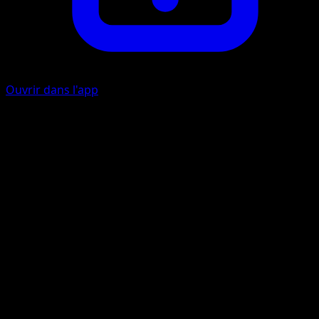
Ouvrir dans l'app
Cercle Électrik
É
É
30×
Cette attaque inflige 30 dégâts pour chaque Pokémon {L}
sur votre Banc.
Artiste
PLANETA CG Works
HP
120
Retraite
Faiblesse