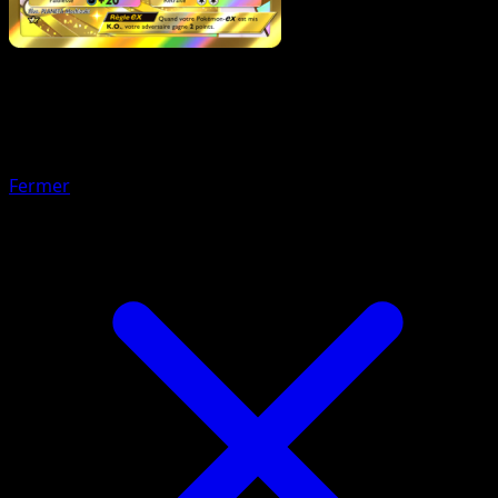
Pokémon
Base
Pikachu-ex
Fermer