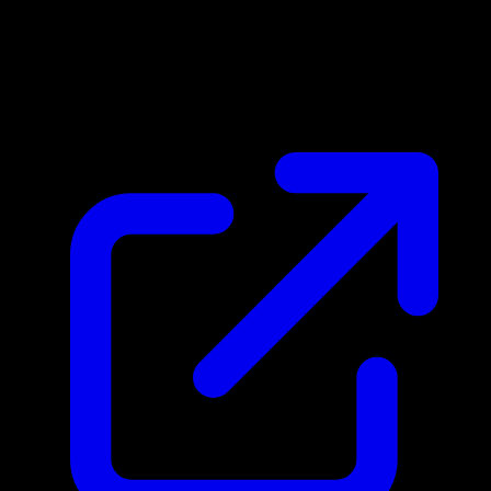
Prix du marche
N/A
Live