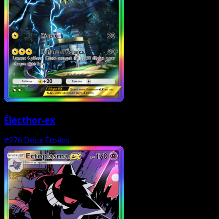
Électhor-ex
#276
Deux Étoiles