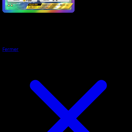
Pokémon
Base
Sulfura-ex
Fermer