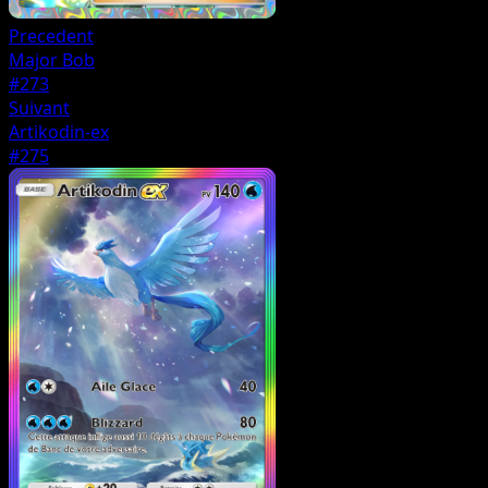
Precedent
Major Bob
#273
Suivant
Artikodin-ex
#275