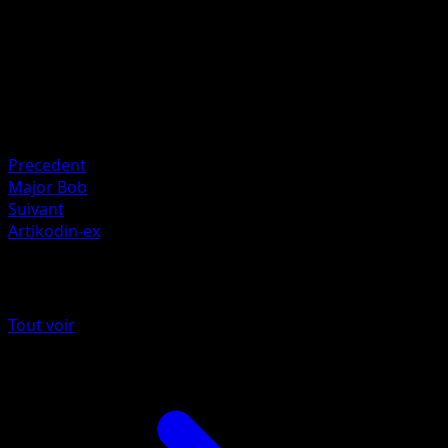
Artiste
hncl
HP
140
Retraite
Faiblesse
Électrique +20
Precedent
Major Bob
Suivant
Artikodin-ex
Plus de Puissance Génétique
Tout voir