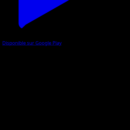
Disponible sur Google Play
Sulfura-ex
Puissance Génétique
Jeu de Cartes à Collectionner Pokémon Pocket
#274
Deux Étoiles
hncl
Pokémon