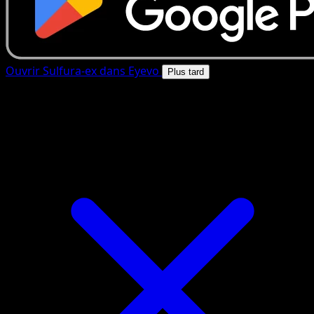
Ouvrir Sulfura-ex dans Eyevo
Plus tard
4.8★
|
50k+ telechargements
|
Gratuit
Sulfura-ex