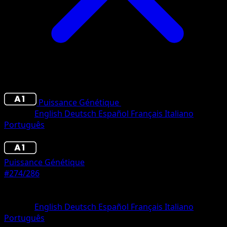
Puissance Génétique
•
#274/286
•
Deux Étoiles
Langue
English
Deutsch
Español
Français
Italiano
Português
Pokémon
Base
Puissance Génétique
#274/286
Rarete
Deux Étoiles
Langue
English
Deutsch
Español
Français
Italiano
Português