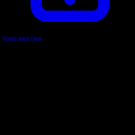
Ouvrir dans l'app
Danse Infernale
F
Lancez 3 pièces. Prenez le même nombre d'Énergie {R} de
votre zone Énergie que le nombre de côté face obtenu et
attachez-les à vos Pokémon {R} de Banc comme il vous
plaît.
Explosion de Chaleur
F
I
I
70