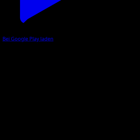
Bei Google Play laden
Lavados-ex
Unschlagbare Gene
Pokémon‑Sammelkartenspiel‑Pocket
#274
deux Étoiles
hncl
Pokémon
Basis