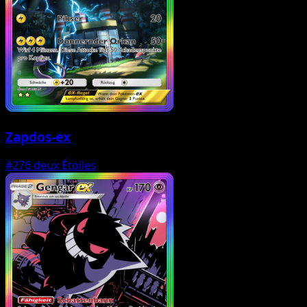
Zapdos-ex
#276
deux Étoiles