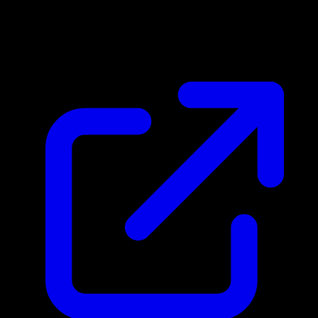
Marktpreis
N/A
Live