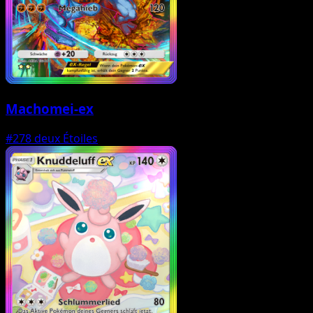
Machomei-ex
#278
deux Étoiles