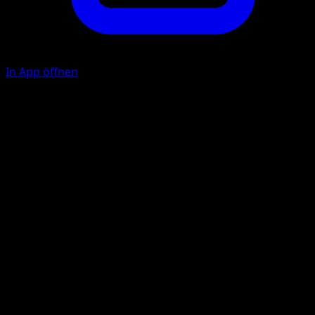
In App öffnen
Infernotanz
F
Wirf 3 Münzen. Lege pro Kopf 1 {R}-Energie aus deinem
Energiebereich beliebig an die {R}-Pokémon auf deiner
Bank an.
Hitzestoß
F
F
F
70
Illustrator
hncl