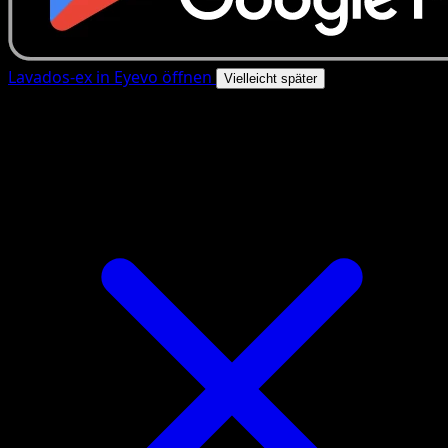
Lavados-ex in Eyevo öffnen
Vielleicht später
4.8★
|
50k+ Downloads
|
Kostenlos
Lavados-ex