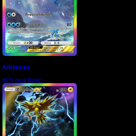
Arktos-ex
#275
deux Étoiles