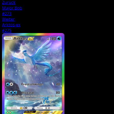
Zurück
Major Bob
#273
Weiter
Arktos-ex
#275