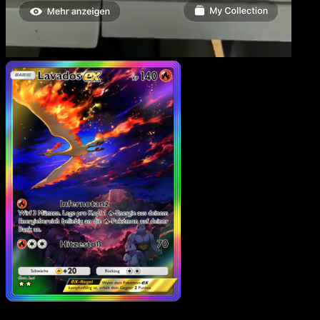
Lavados-ex
·
Unschlagbare Gene
#274