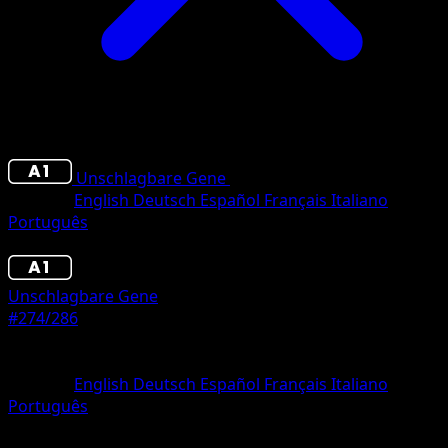
Unschlagbare Gene
•
#274/286
•
deux Étoiles
Sprache
English
Deutsch
Español
Français
Italiano
Português
Pokémon
Basis
Unschlagbare Gene
#274/286
Seltenheit
deux Étoiles
Sprache
English
Deutsch
Español
Français
Italiano
Português