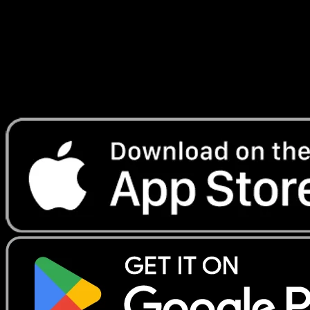
Lade Eyevo, um Karten sofort zu scannen und
Preise zu verfolgen.
Erhalte Live-Preise, Sammlungstools und schnelle Scans.
Öffne genau diese Karte in der App oder lade Eyevo jetzt
herunter.