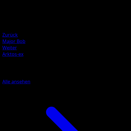
HP
140
Rückzug
Schwäche
Elektro +20
Zurück
Major Bob
Weiter
Arktos-ex
Mehr aus Unschlagbare Gene
Alle ansehen