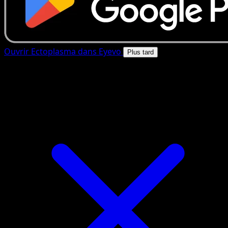
Ouvrir Ectoplasma dans Eyevo
Plus tard
4.8★
|
50k+ telechargements
|
Gratuit
Ectoplasma