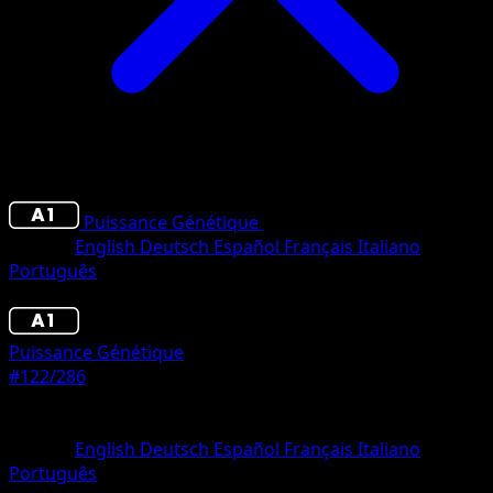
Puissance Génétique
•
#122/286
•
Trois Diamants
Langue
English
Deutsch
Español
Français
Italiano
Português
Pokémon
Niveau 2
Puissance Génétique
#122/286
Rarete
Trois Diamants
Langue
English
Deutsch
Español
Français
Italiano
Português