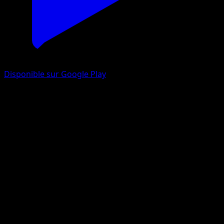
Disponible sur Google Play
Ectoplasma
Puissance Génétique
Jeu de Cartes à Collectionner Pokémon Pocket
#122
Trois Diamants
Naoyo Kimura
Pokémon