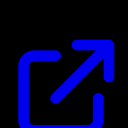
Prix du marche
N/A
Live