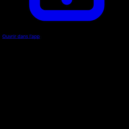
Ouvrir dans l'app
Supplice
P
50
Votre adversaire ne peut pas jouer de carte Supporter de
sa main lors son prochain tour.
Artiste
Naoyo Kimura
HP
130
Retraite
Faiblesse