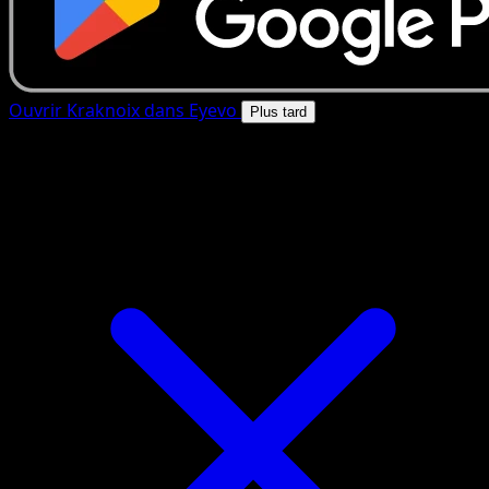
Ouvrir Kraknoix dans Eyevo
Plus tard
4.8★
|
50k+ telechargements
|
Gratuit
Kraknoix