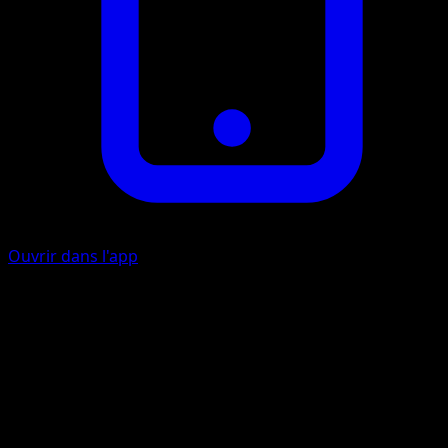
Ouvrir dans l'app
Dévore-Montagne
C
Défaussez la carte du dessus du deck de votre adversaire.
Coud'Boue