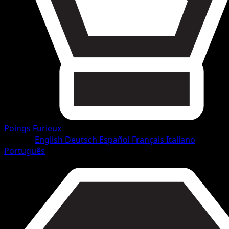
Poings Furieux
•
#53/114
•
Commune
Langue
English
Deutsch
Español
Français
Italiano
Português
Pokémon
Base