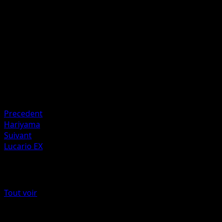
I
I
10
Artiste
Mizue
HP
60
Retraite
Faiblesse
Plante ×2
Precedent
Hariyama
Suivant
Lucario EX
Plus de Poings Furieux
Tout voir