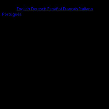
Commune
Langue
English
Deutsch
Español
Français
Italiano
Português