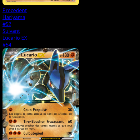
Precedent
Hariyama
#52
Suivant
Lucario EX
#54