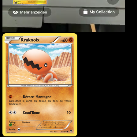
Kraknoix
·
Poings Furieux