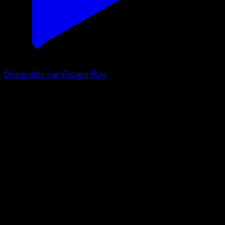
Disponible sur Google Play
Kraknoix
Poings Furieux
XY
#53
Commune
Mizue
Pokémon