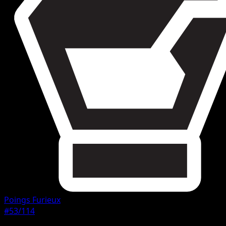
Poings Furieux
#53/114
Rarete