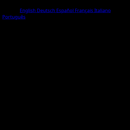
Rare
Langue
English
Deutsch
Español
Français
Italiano
Português