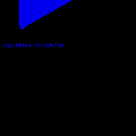
Disponible sur Google Play
Darumacho
Pouvoirs Émergents
Noir & Blanc
#21
Rare
Mitsuhiro Arita
Pokémon