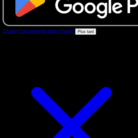
Ouvrir Darumacho dans Eyevo
Plus tard
4.8★
|
50k+ telechargements
|
Gratuit
Darumacho