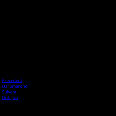
Poing de Feu
F
F
I
I
70
Le Pokémon Défenseur est maintenant Brûlé.
Artiste
Mitsuhiro Arita
HP
100
Retraite
Faiblesse
Eau ×2
Precedent
Darumarond
Suivant
Flotajou
Plus de Pouvoirs Émergents