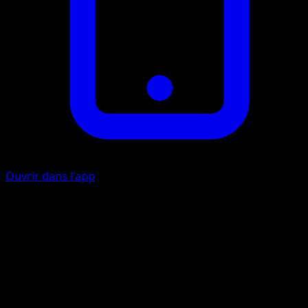
Ouvrir dans l'app
Éclate-Roc
I
I
20
Lancez une pièce. Si c'est face, cette attaque inflige 20
dégâts supplémentaires.