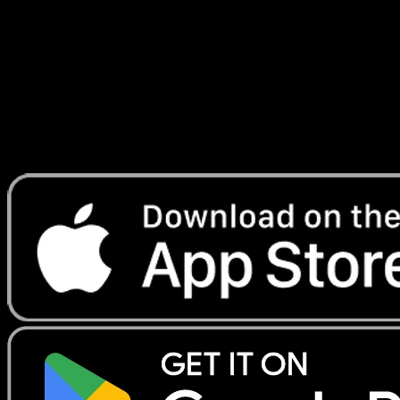
d'Évoli
#039
Telechargez Eyevo pour scanner les cartes
instantanement et suivre les prix.
Profitez de prix en direct, d'outils de collection et de scans
rapides. Ouvrez cette carte dans l'app ou telechargez
maintenant.