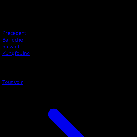
130
Retraite
Faiblesse
Plante +20
Precedent
Barloche
Suivant
Kungfouine
Plus de La Clairière d'Évoli
Tout voir