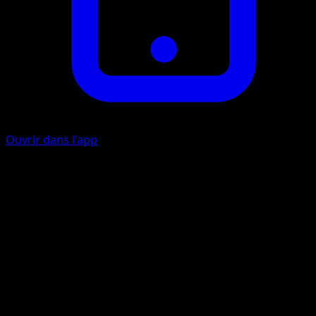
Ouvrir dans l'app
Séisme
C
I
I
I
130
Cette attaque inflige aussi 10 dégâts à chacun de vos
Pokémon de Banc.
Artiste
Shinji Kanda
HP