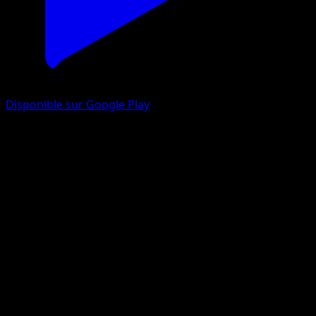
Disponible sur Google Play
Barbicha
La Clairière d'Évoli
Jeu de Cartes à Collectionner Pokémon Pocket
#039
Deux Diamants
Shinji Kanda
Pokémon