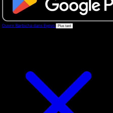
Ouvrir Barbicha dans Eyevo
Plus tard
4.8★
|
50k+ telechargements
|
Gratuit
Barbicha