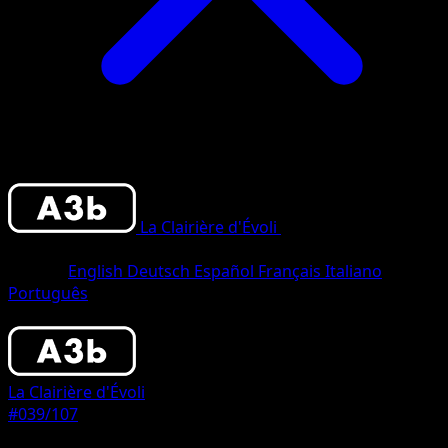
La Clairière d'Évoli
•
#039/107
•
Deux
Diamants
Langue
English
Deutsch
Español
Français
Italiano
Português
Pokémon
Niveau 1
La Clairière d'Évoli
#039/107
Rarete