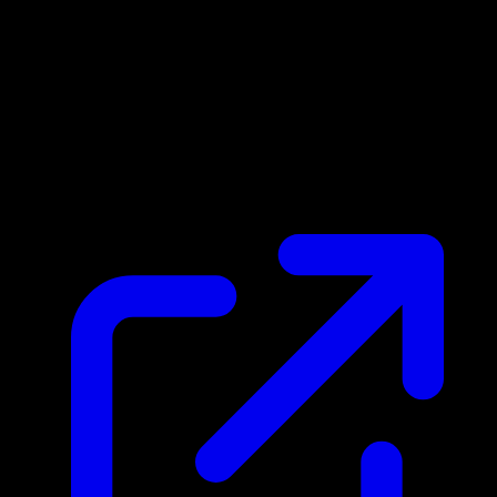
Prix du marche
N/A
Live