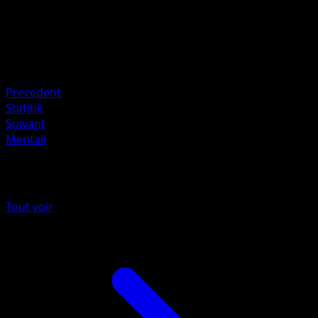
HP
80
Retraite
Faiblesse
Combat +20
Precedent
Statitik
Suivant
Mentali
Plus de La Clairière d'Évoli
Tout voir