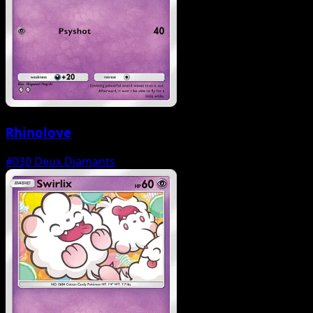
Rhinolove
#030
Deux Diamants