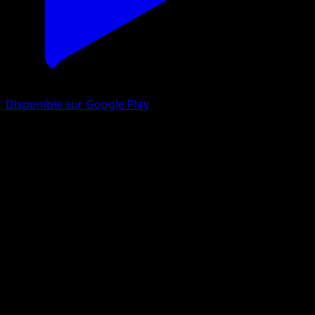
Disponible sur Google Play
Mygavolt
La Clairière d'Évoli
Jeu de Cartes à Collectionner Pokémon Pocket
#027
Deux Diamants
otumami
Pokémon