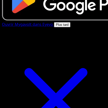
Ouvrir Mygavolt dans Eyevo
Plus tard
4.8★
|
50k+ telechargements
|
Gratuit
Mygavolt