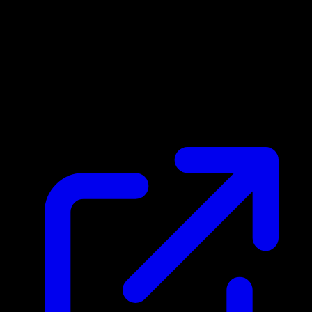
Prix du marche
N/A
Live