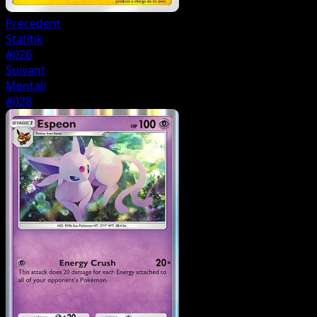
Precedent
Statitik
#026
Suivant
Mentali
#028