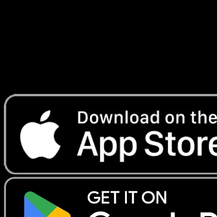
d'Évoli
#027
Telechargez Eyevo pour scanner les cartes
instantanement et suivre les prix.
Profitez de prix en direct, d'outils de collection et de scans
rapides. Ouvrez cette carte dans l'app ou telechargez
maintenant.