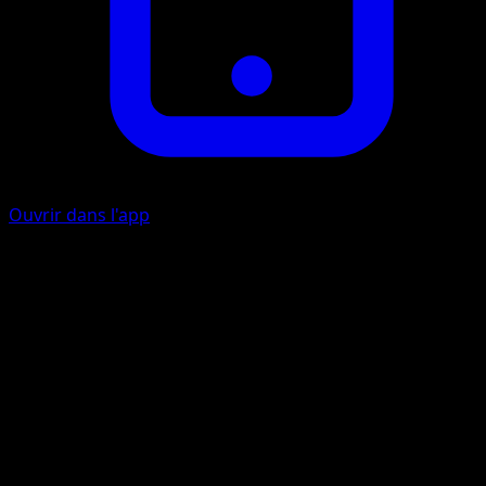
Ouvrir dans l'app
Choc Électrique
É
É
70
Défaussez toutes les Énergies attachées à ce Pokémon. L
Pokémon Actif de votre adversaire est maintenant
Paralysé.
Artiste
otumami