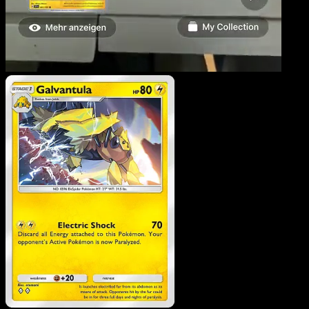
Mygavolt
·
La Clairière