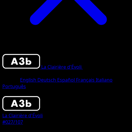
La Clairière d'Évoli
•
#027/107
•
Deux
Diamants
Langue
English
Deutsch
Español
Français
Italiano
Português
Pokémon
Niveau 1
La Clairière d'Évoli
#027/107
Rarete